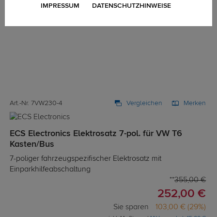
IMPRESSUM
DATENSCHUTZHINWEISE
Art.-Nr. 7VW230-4
Vergleichen
Merken
ECS Electronics Elektrosatz 7-pol. für VW T6
Kasten/Bus
7-poliger fahrzeugspezifischer Elektrosatz mit
Einparkhilfeabschaltung
355,00 €
252,00 €
Sie sparen
103,00 € (29%)