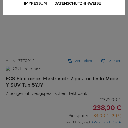
IMPRESSUM
DATENSCHUTZHINWEISE
Art.-Nr. 7TE001-2
Vergleichen
Merken
ECS Electronics Elektrosatz 7-pol. für Tesla Model
Y SUV Typ 5YJY
7-poliger fahrzeugspezifischer Elektrosatz
322,00 €
238,00 €
Sie sparen
84,00 € (26%)
inkl. MwSt., zzgl.
S Versand ab 7,50 €