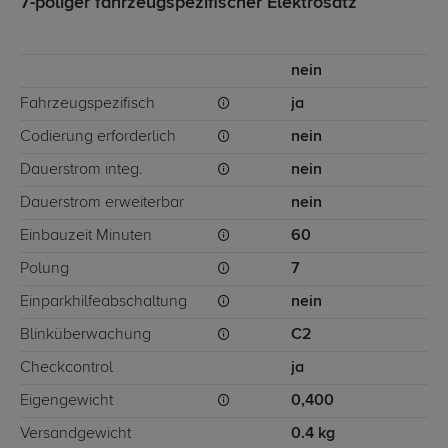
7-poliger fahrzeugspezifischer Elektrosatz
nein
Fahrzeugspezifisch
ja
Codierung erforderlich
nein
Dauerstrom integ.
nein
Dauerstrom erweiterbar
nein
Einbauzeit Minuten
60
Polung
7
Einparkhilfeabschaltung
nein
Blinküberwachung
C2
Checkcontrol
ja
Eigengewicht
0,400
Versandgewicht
0.4 kg