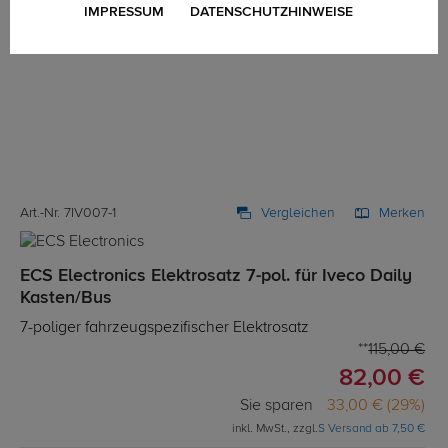
IMPRESSUM
DATENSCHUTZHINWEISE
Art.-Nr. 7IV007-1
Vergleichen
Merken
ECS Electronics Elektrosatz 7-pol. für Iveco Daily
Kasten/Bus
7-poliger fahrzeugspezifischer Elektrosatz
115,00 €
82,00 €
Sie sparen
33,00 € (29%)
inkl. MwSt., zzgl.
S Versand ab 7,50 €