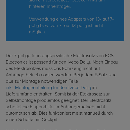
sich ein vorbereiteter Stecker links am
hinteren Innenträger.
Verwendung eines Adapters von 13- auf 7-
polig bzw. von 7- auf 13-polig ist nicht
möglich.
Der 7-polige fahrzeugspezifische Elektrosatz von ECS
Electronics ist passend für den Iveco Daily. Nach Einbau
des Elektrosatzes muss das Fahrzeug nicht auf
Anhängerbetrieb codiert werden. Bei jedem E-Satz sind
alle zur Montage notwendigen Teile
inkl. Montageanleitung für den Iveco Daily
im
Lieferumfang enthalten. Somit ist der Elektrosatz zur
Selbstmontage problemlos geeignet. Der Elektrosatz
schaltet die Einparkhilfe im Anhängerbetrieb nicht
automatisch ab. Dies funktioniert meist manuell durch
einen Schalter im Cockpit.