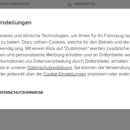
ODUKTVERGLEICH
MERKZETTEL
instellungen
okies und ähnliche Technologien, um Ihnen für Ihr Fahrzeug op
ÄGER
DACHBOXEN
FAHRRADTRÄGER
ZUBEHÖR
EINBAUSER
zu bieten. Dazu zählen Cookies, welche für den Betrieb und di
wendig sing. Mit einem Klick auf "Zustimmen" werden zusätzliche
ken und personalisierte Werbung erhoben und an Drittanbieter w
ormationen zur Datenverarbeitung durch Drittanbieter, erhalten 
wie in unserer
Datenschutzerklärung
. Sie können die Verwendun
er jederzeit über die
Cookie-Einstellungen
anpassen oder wider
Art.-Nr. 7AU143-13
ECS Electronics Elektrosa
7-poliger fahrzeugspezifischer
ATENSCHUTZHINWEISE