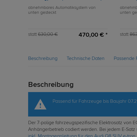
abnehmbares Automatiksystem von
abnehmb
unten gesteckt
unten ge
470,00 € *
statt
630,00 €
statt
86
Beschreibung
Technische Daten
Passende 
Beschreibung
Passend für Fahrzeuge bis Baujahr 07.
Der 7-polige fahrzeugspezifische Elektrosatz von 
Anhängerbetrieb codiert werden. Bei jedem E-Satz 
inkl. Montageanleitung für den Audi Q8 SUV e-tron