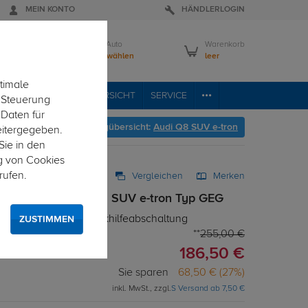
MEIN KONTO
HÄNDLERLOGIN
Mein Auto
Warenkorb
Bitte wählen
leer
timale
VICE
FAHRZEUGÜBERSICHT
SERVICE
e Steuerung
 Daten für
Hier geht's zur Fahrzeugübersicht:
Audi Q8 SUV e-tron
eitergegeben.
Sie in den
g von Cookies
rufen.
Vergleichen
Merken
tz 7-pol. für Audi Q8 SUV e-tron Typ GEG
 Elektrosatz mit Einparkhilfeabschaltung
ZUSTIMMEN
255,00 €
186,50 €
Sie sparen
68,50 € (27%)
inkl. MwSt., zzgl.
S Versand ab 7,50 €