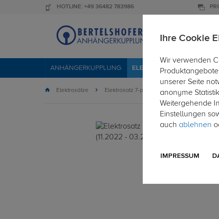
HOTLINE: +49 36482 783986
PR
Ihre Cookie E
Wir verwenden Co
ANHÄNGERKUPPLUNG
ELEKTROSÄTZE
DACHTR
Produktangebote 
unserer Seite not
Elektrosätze
Elektrosatz 7-polig
anonyme Statisti
Weitergehende Inf
Einstellungen so
auch
ablehnen
od
IMPRESSUM
D