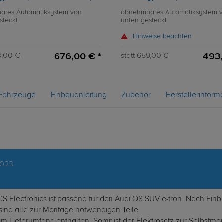
ares Automatiksystem von
abnehmbares Automatiksystem 
steckt
unten gesteckt
Hinweise beachten
676,00 € *
493,
3,00 €
statt
659,00 €
Fahrzeuge
Einbauanleitung
Zubehör
Herstellerinform
2023.
ECS Electronics ist passend für den Audi Q8 SUV e-tron. Nach Ei
sind alle zur Montage notwendigen Teile
im Lieferumfang enthalten. Somit ist der Elektrosatz zur Selbstm