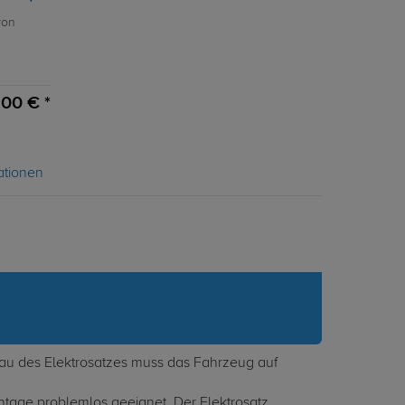
von
00 € *
ationen
nbau des Elektrosatzes muss das Fahrzeug auf
ontage problemlos geeignet. Der Elektrosatz