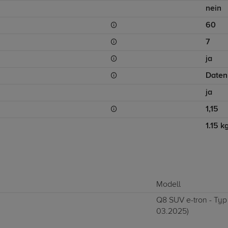
nein
60
7
ja
Daten
ja
1,15
1.15 k
Modell
Q8 SUV e-tron - Typ
03.2025)