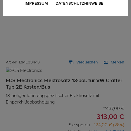
IMPRESSUM
DATENSCHUTZHINWEISE
Art.-Nr. 13ME094-13
Vergleichen
Merken
ECS Electronics Elektrosatz 13-pol. für VW Crafter
Typ 2E Kasten/Bus
13-poliger fahrzeugspezifischer Elektrosatz mit
Einparkhilfeabschaltung
437,00 €
313,00 €
Sie sparen
124,00 € (28%)