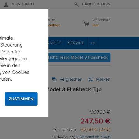
MEIN KONTO
HÄNDLERLOGIN
Mein Auto
Warenkorb
Bitte wählen
leer
timale
VICE
FAHRZEUGÜBERSICHT
SERVICE
e Steuerung
 Daten für
 geht's zur Fahrzeugübersicht:
Tesla Model 3 Fließheck
eitergegeben.
Sie in den
g von Cookies
rufen.
Vergleichen
Merken
z 13-pol. für Tesla Model 3 Fließheck Typ
ZUSTIMMEN
r Elektrosatz
337,00 €
247,50 €
Sie sparen
89,50 € (27%)
inkl. MwSt., zzgl.
S Versand ab 7,50 €