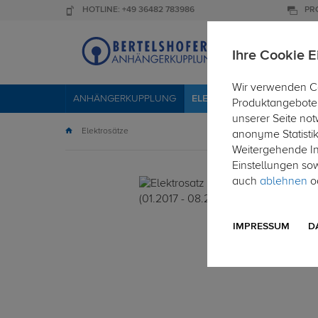
HOTLINE: +49 36482 783986
PR
Ihre Cookie E
Wir verwenden Co
ANHÄNGERKUPPLUNG
ELEKTROSÄTZE
DACHTR
Produktangebote 
unserer Seite not
Elektrosätze
anonyme Statisti
Weitergehende Inf
Einstellungen so
auch
ablehnen
od
IMPRESSUM
D