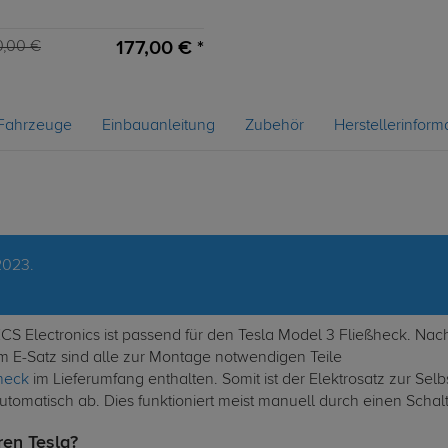
177,00 € *
0,00 €
Fahrzeuge
Einbauanleitung
Zubehör
Herstellerinform
2023.
 ECS Electronics ist passend für den Tesla Model 3 Fließheck. N
em E-Satz sind alle zur Montage notwendigen Teile
ßheck
im Lieferumfang enthalten. Somit ist der Elektrosatz zur Se
automatisch ab. Dies funktioniert meist manuell durch einen Schalt
ren Tesla?