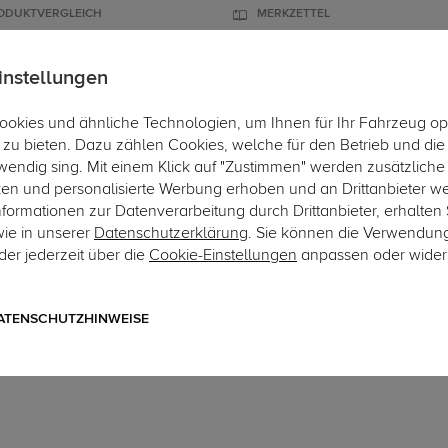
ODUKTVERGLEICH
MERKZETTEL
instellungen
okies und ähnliche Technologien, um Ihnen für Ihr Fahrzeug op
ÄGER
DACHBOXEN
FAHRRADTRÄGER
ZUBEHÖR
EINBAUSER
zu bieten. Dazu zählen Cookies, welche für den Betrieb und di
wendig sing. Mit einem Klick auf "Zustimmen" werden zusätzliche
Hier
ken und personalisierte Werbung erhoben und an Drittanbieter w
ormationen zur Datenverarbeitung durch Drittanbieter, erhalten 
wie in unserer
Datenschutzerklärung
. Sie können die Verwendun
er jederzeit über die
Cookie-Einstellungen
anpassen oder wider
Art.-Nr. 13TE004-1
ECS Electronics Elektrosat
5YJ3
ATENSCHUTZHINWEISE
13-poliger fahrzeugspezifische