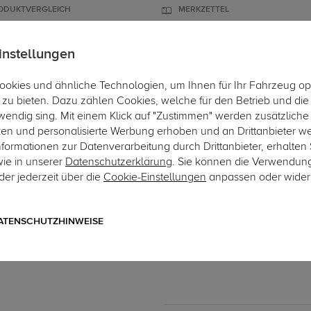
ODUKTVERGLEICH
MERKZETTEL
instellungen
okies und ähnliche Technologien, um Ihnen für Ihr Fahrzeug op
ÄGER
DACHBOXEN
FAHRRADTRÄGER
ZUBEHÖR
EINBAUSER
zu bieten. Dazu zählen Cookies, welche für den Betrieb und di
wendig sing. Mit einem Klick auf "Zustimmen" werden zusätzliche
Hi
ken und personalisierte Werbung erhoben und an Drittanbieter w
ormationen zur Datenverarbeitung durch Drittanbieter, erhalten 
wie in unserer
Datenschutzerklärung
. Sie können die Verwendun
er jederzeit über die
Cookie-Einstellungen
anpassen oder wider
Art.-Nr. 13AU152-56
ECS Electronics Elektrosat
13-poliger fahrzeugspezifische
ATENSCHUTZHINWEISE