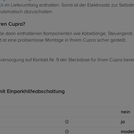
ck
im Lieferumfang enthalten. Somit ist der Elektrosatz zur Selbs
automatisch abzuschalten.
hren Cupra?
lle darin enthaltenen Komponenten wie Kabellänge, Steuergerät, 
ist eine problemlose Montage in Ihrem Cupra sicher gestellt.
omversorgung auf Kontakt Nr. 9 der Steckdose für Ihren Cupra bere
mit Einparkhilfeabschaltung
nein
ja
model