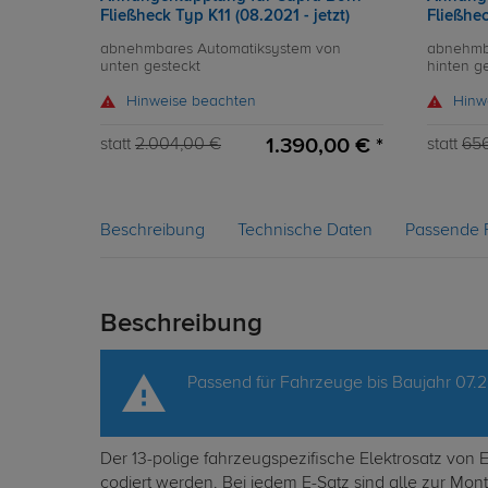
Fließheck Typ K11 (08.2021 - jetzt)
Fließhec
abnehmbares Automatiksystem von
abnehmb
unten gesteckt
hinten g
Hinweise beachten
Hinw
1.390,00 € *
statt
2.004,00 €
statt
65
Beschreibung
Technische Daten
Passende 
Beschreibung
Passend für Fahrzeuge bis Baujahr 07.
Der 13-polige fahrzeugspezifische Elektrosatz von
codiert werden. Bei jedem E-Satz sind alle zur Mo