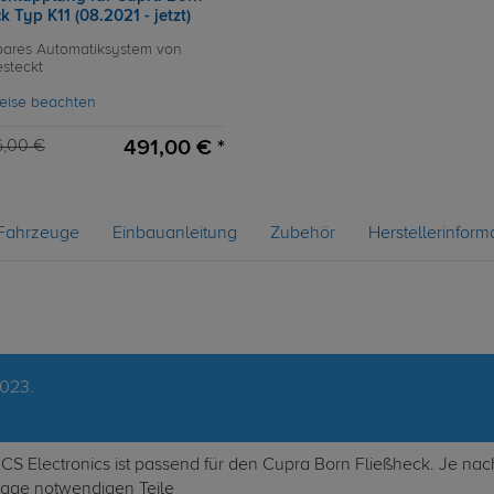
k Typ K11 (08.2021 - jetzt)
ares Automatiksystem von
esteckt
eise beachten
491,00 € *
6,00 €
Fahrzeuge
Einbauanleitung
Zubehör
Herstellerinform
2023.
 ECS Electronics ist passend für den Cupra Born Fließheck. Je 
ntage notwendigen Teile