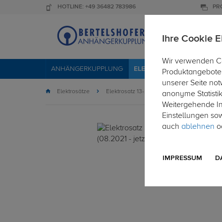
HOTLINE: +49 36482 783986
PR
Ihre Cookie E
Wir verwenden Co
ANHÄNGERKUPPLUNG
ELEKTROSÄTZE
DACHTR
Produktangebote 
unserer Seite not
Elektrosätze
Elektrosatz 13-polig
anonyme Statisti
Weitergehende Inf
Einstellungen so
auch
ablehnen
od
IMPRESSUM
D