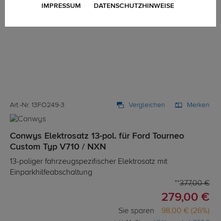
IMPRESSUM
DATENSCHUTZHINWEISE
Art.-Nr. 13FO249-3
Vergleichen
Merken
Conwys Elektrosatz 13-pol. für Ford Tourneo
Custom Typ V710 / NXN
13-poliger fahrzeugspezifischer Elektrosatz mit
Einparkhilfeabschaltung
377,00 €
279,00 €
Sie sparen
98,00 € (26%)