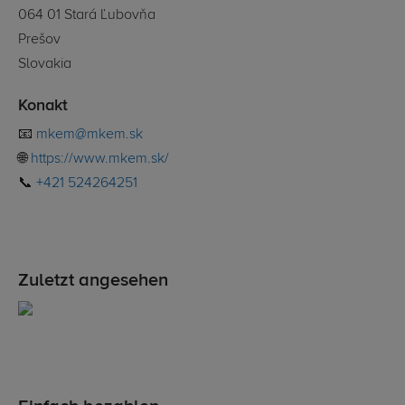
064 01 Stará Ľubovňa
Prešov
Slovakia
Konakt
📧
mkem@mkem.sk
🌐
https://www.mkem.sk/
📞
+421 524264251
Zuletzt angesehen