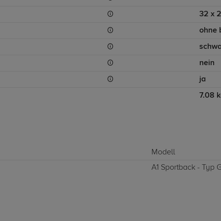
32 x 
ohne 
schwa
nein
ja
7.08 
Modell
A1 Sportback - Typ GB