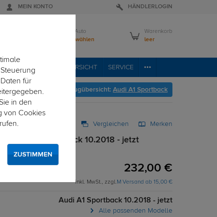
MEIN KONTO
HÄNDLERLOGIN
Mein Auto
Warenkorb
Bitte wählen
leer
timale
RVICE
FAHRZEUGÜBERSICHT
SERVICE
e Steuerung
 Daten für
Hier geht's zur Fahrzeugübersicht:
Audi A1 Sportback
eitergegeben.
Sie in den
g von Cookies
rufen.
Vergleichen
Merken
r Audi A1 Sportback 10.2018 - jetzt
festigung
ZUSTIMMEN
232,00 €
inkl. MwSt., zzgl.
M Versand ab 15,00 €
Audi A1 Sportback 10.2018 - jetzt
Alle passenden Modelle