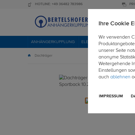
HOTLINE: +49 36482 783986
PR
Ihre Cookie E
Wir verwenden Co
ANHÄNGERKUPPLUNG
ELEKTROSÄTZE
DACHTR
Produktangebote 
unserer Seite not
Dachträger
anonyme Statisti
Weitergehende Inf
Einstellungen so
auch
ablehnen
od
IMPRESSUM
D