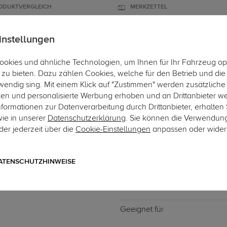
ODUKTVERGLEICH
MERKZETTEL
instellungen
okies und ähnliche Technologien, um Ihnen für Ihr Fahrzeug op
ÄGER
DACHBOXEN
FAHRRADTRÄGER
ZUBEHÖR
EINBAUSE
zu bieten. Dazu zählen Cookies, welche für den Betrieb und di
wendig sing. Mit einem Klick auf "Zustimmen" werden zusätzliche
ken und personalisierte Werbung erhoben und an Drittanbieter w
ormationen zur Datenverarbeitung durch Drittanbieter, erhalten 
wie in unserer
Datenschutzerklärung
. Sie können die Verwendun
er jederzeit über die
Cookie-Einstellungen
anpassen oder wider
Art.-Nr. DATR6081-1
Dachträger Thule SquareBa
ohne besondere Dachträgerbe
ATENSCHUTZHINWEISE
Geeignet für