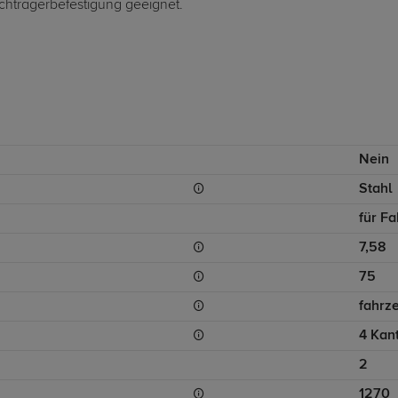
chträgerbefestigung geeignet.
Nein
Stahl
für F
7,58
75
fahrz
4 Kant
2
1270