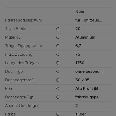
Nein
Fahrzeugausstattung
für Fahrzeuge ohne besondere Dachträgerbefestigung
T-Nut Breite
20
Material
Aluminium
Träger Eigengewicht
6,7
max. Zuladung
75
Länge des Trägers
1350
Dach-Typ
ohne besondere Dachträgerbefestigung
Dachträgerprofil
50 x 35
Form
Alu Profil (klassisch)
Dachträger-Typ
fahrzeugspezifisch
Anzahl Querträger
2
Farbe
silber