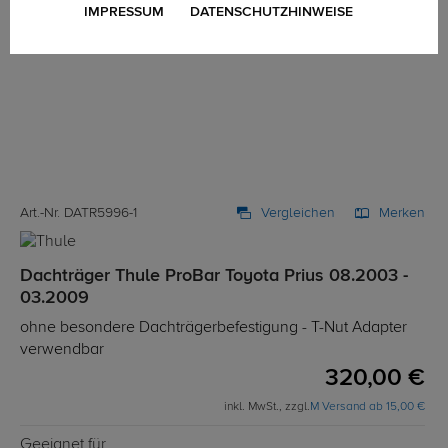
IMPRESSUM
DATENSCHUTZHINWEISE
Art.-Nr. DATR5996-1
Vergleichen
Merken
Dachträger Thule ProBar Toyota Prius 08.2003 -
03.2009
ohne besondere Dachträgerbefestigung - T-Nut Adapter
verwendbar
320,00 €
inkl. MwSt., zzgl.
M Versand ab 15,00 €
Geeignet für