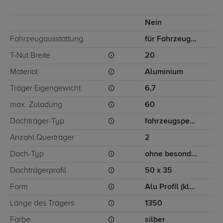
Nein
Fahrzeugausstattung
für Fahrzeuge ohne besondere Dachträgerbefestigung
T-Nut Breite
20
Material
Aluminium
Träger Eigengewicht
6,7
max. Zuladung
60
Dachträger-Typ
fahrzeugspezifisch
Anzahl Querträger
2
Dach-Typ
ohne besondere Dachträgerbefestigung
Dachträgerprofil
50 x 35
Form
Alu Profil (klassisch)
Länge des Trägers
1350
Farbe
silber