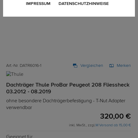
IMPRESSUM
DATENSCHUTZHINWEISE
Art.-Nr. DATR6016-1
Vergleichen
Merken
Dachträger Thule ProBar Peugeot 208 Fliessheck
03.2012 - 08.2019
ohne besondere Dachträgerbefestigung - T-Nut Adapter
verwendbar
320,00 €
inkl. MwSt., zzgl.
M Versand ab 15,00 €
Geeignet für