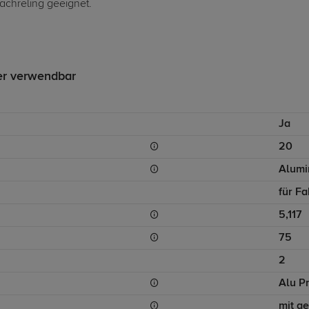
Dachreling geeignet.
er verwendbar
Ja
20
Alumi
für F
5,117
75
2
Alu Pr
mit g