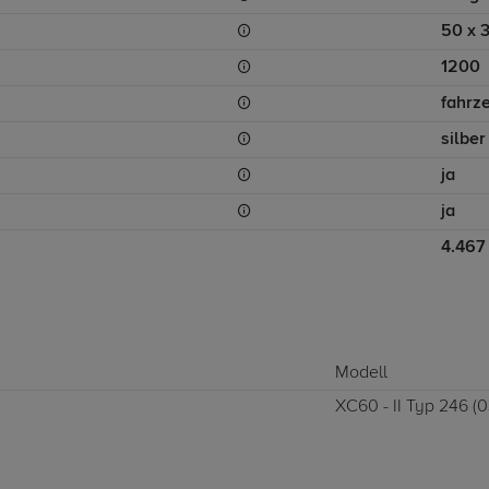
50 x 
1200
fahrz
silber
ja
ja
4.467
Modell
XC60 - II Typ 246 (03