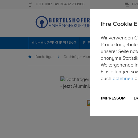
HOTLINE: +49 36482 783986
PR
Ihre Cookie E
Wir verwenden Co
ANHÄNGERKUPPLUNG
ELEKTROSÄTZE
DACHTR
Produktangebote 
unserer Seite not
Dachträger
Dachträger Aluminium
anonyme Statisti
Weitergehende Inf
Einstellungen so
auch
ablehnen
od
IMPRESSUM
D