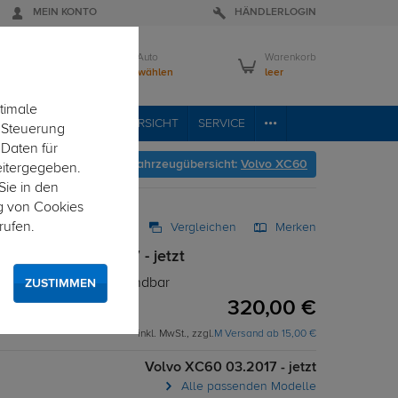
MEIN KONTO
HÄNDLERLOGIN
Mein Auto
Warenkorb
Bitte wählen
leer
timale
RVICE
FAHRZEUGÜBERSICHT
SERVICE
e Steuerung
 Daten für
Hier geht's zur Fahrzeugübersicht:
Volvo XC60
eitergegeben.
Sie in den
g von Cookies
rufen.
Vergleichen
Merken
olvo XC60 03.2017 - jetzt
 - T-Nut Adapter verwendbar
ZUSTIMMEN
320,00 €
inkl. MwSt., zzgl.
M Versand ab 15,00 €
Volvo XC60 03.2017 - jetzt
Alle passenden Modelle