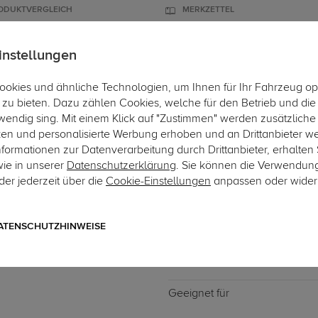
ODUKTVERGLEICH
MERKZETTEL
instellungen
okies und ähnliche Technologien, um Ihnen für Ihr Fahrzeug op
ÄGER
DACHBOXEN
FAHRRADTRÄGER
ZUBEHÖR
EINBAUSE
zu bieten. Dazu zählen Cookies, welche für den Betrieb und di
wendig sing. Mit einem Klick auf "Zustimmen" werden zusätzliche
ken und personalisierte Werbung erhoben und an Drittanbieter w
ormationen zur Datenverarbeitung durch Drittanbieter, erhalten 
wie in unserer
Datenschutzerklärung
. Sie können die Verwendun
er jederzeit über die
Cookie-Einstellungen
anpassen oder wider
Art.-Nr. DATR6418-1
Dachträger Thule ProBar V
mit geschlossener Dachreling
ATENSCHUTZHINWEISE
Geeignet für