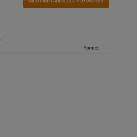
NICHT IHR FAHRZEUG / NEU WÄHLEN
er.
Format