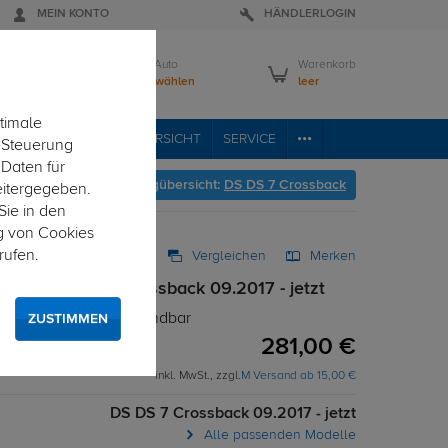
MEIN KONTO
HÄNDLERLOGIN
Mein Auto
Warenkorb
Bitte wählen
leer
timale
RVICE
FAHRZEUGÜBERSICHT
SERVICE
e Steuerung
 Daten für
Hier geht's zur Fahrzeugübersicht:
DS DS 7 Crossback
eitergegeben.
Sie in den
g von Cookies
rufen.
Vergleichen
Merken
 EVO DS DS 7 Crossback 09.2017 - jetzt
 - T-Nut Adapter verwendbar
ZUSTIMMEN
281,00 €
inkl. MwSt., zzgl.
M Versand ab 15,00 €
DS DS 7 Crossback 09.2017 - jetzt
Alle passenden Modelle