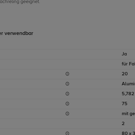
Dachreling geeignet.
er verwendbar
Ja
für F
20
Alumi
5,782
75
mit g
2
80 x 