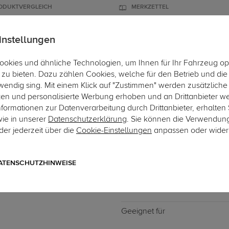
ODUKTVERGLEICH
MERKZETTEL
instellungen
okies und ähnliche Technologien, um Ihnen für Ihr Fahrzeug op
ÄGER
DACHBOXEN
FAHRRADTRÄGER
ZUBEHÖR
EINBAUSE
zu bieten. Dazu zählen Cookies, welche für den Betrieb und di
wendig sing. Mit einem Klick auf "Zustimmen" werden zusätzliche
ken und personalisierte Werbung erhoben und an Drittanbieter w
ormationen zur Datenverarbeitung durch Drittanbieter, erhalten 
wie in unserer
Datenschutzerklärung
. Sie können die Verwendun
er jederzeit über die
Cookie-Einstellungen
anpassen oder wider
Art.-Nr. DATR6234-3
Dachträger Thule WingBar
mit geschlossener Dachreling
ATENSCHUTZHINWEISE
Geeignet für