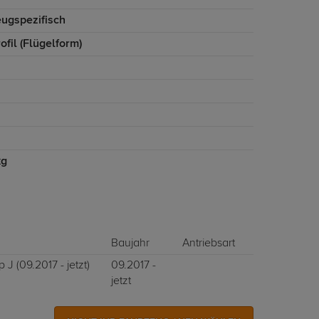
eugspezifisch
ofil (Flügelform)
kg
Baujahr
Antriebsart
J (09.2017 - jetzt)
09.2017 -
jetzt