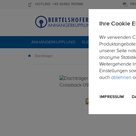
HOTLINE: +49 36482 783986
PR
Ihre Cookie E
Wir verwenden Co
ANHÄNGERKUPPLUNG
ELEKTROSÄTZE
DACHTR
Produktangebote 
unserer Seite not
Dachträger
anonyme Statisti
Weitergehende Inf
Einstellungen so
auch
ablehnen
od
IMPRESSUM
D