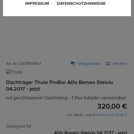
IMPRESSUM
DATENSCHUTZHINWEISE
Art.-Nr. DATR9546-1
Vergleichen
Merken
Dachträger Thule ProBar Alfa Romeo Stelvio
04.2017 - jetzt
mit geschlossener Dachreling - T-Nut Adapter verwendbar
320,00 €
inkl. MwSt., zzgl.
M Versand ab 15,00 €
Geeignet für
Alfa Romeo Stelvio 04.2017 - jetzt