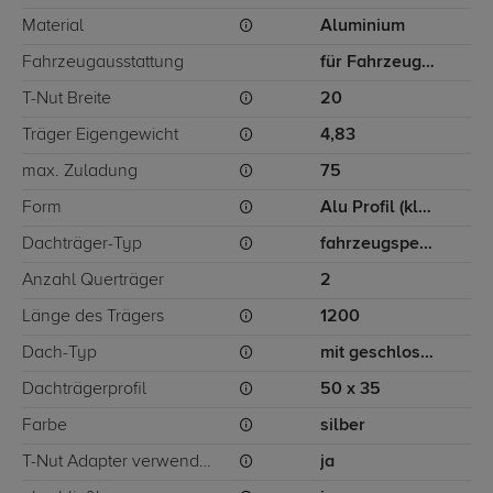
Material
Aluminium
Fahrzeugausstattung
für Fahrzeuge mit geschlossener Dachreling
T-Nut Breite
20
Träger Eigengewicht
4,83
max. Zuladung
75
Form
Alu Profil (klassisch)
Dachträger-Typ
fahrzeugspezifisch
Anzahl Querträger
2
Länge des Trägers
1200
Dach-Typ
mit geschlossener Dachreling
Dachträgerprofil
50 x 35
Farbe
silber
T-Nut Adapter verwendbar
ja