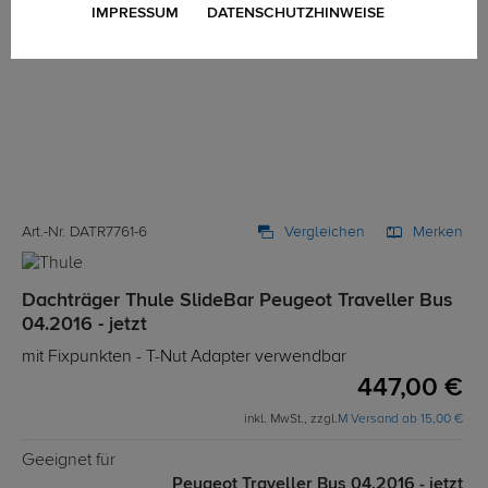
IMPRESSUM
DATENSCHUTZHINWEISE
Art.-Nr. DATR7761-6
Vergleichen
Merken
Dachträger Thule SlideBar Peugeot Traveller Bus
04.2016 - jetzt
mit Fixpunkten - T-Nut Adapter verwendbar
447,00 €
inkl. MwSt., zzgl.
M Versand ab 15,00 €
Geeignet für
Peugeot Traveller Bus 04.2016 - jetzt