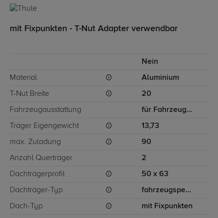
mit Fixpunkten - T-Nut Adapter verwendbar
Nein
Material
Aluminium
T-Nut Breite
20
Fahrzeugausstattung
für Fahrzeuge mit Fixpunkten, für Fahrzeuge ohne Panorama-Sonnendach
Träger Eigengewicht
13,73
max. Zuladung
90
Anzahl Querträger
2
Dachträgerprofil
50 x 63
Dachträger-Typ
fahrzeugspezifisch
Dach-Typ
mit Fixpunkten