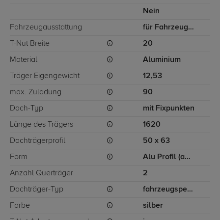
Nein
Fahrzeugausstattung
für Fahrzeuge mit Fixpunkten
T-Nut Breite
20
Material
Aluminium
Träger Eigengewicht
12,53
max. Zuladung
90
Dach-Typ
mit Fixpunkten
Länge des Trägers
1620
Dachträgerprofil
50 x 63
Form
Alu Profil (ausziehbar)
Anzahl Querträger
2
Dachträger-Typ
fahrzeugspezifisch
Farbe
silber