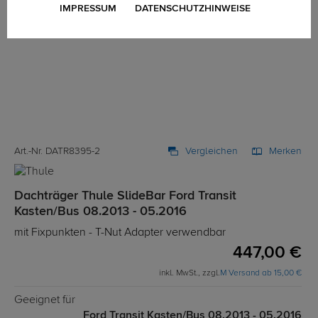
IMPRESSUM
DATENSCHUTZHINWEISE
Art.-Nr. DATR8395-2
Vergleichen
Merken
Dachträger Thule SlideBar Ford Transit
Kasten/Bus 08.2013 - 05.2016
mit Fixpunkten - T-Nut Adapter verwendbar
447,00 €
inkl. MwSt., zzgl.
M Versand ab 15,00 €
Geeignet für
Ford Transit Kasten/Bus 08.2013 - 05.2016