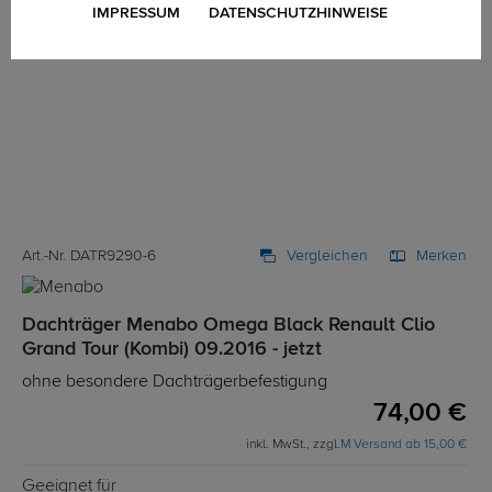
IMPRESSUM
DATENSCHUTZHINWEISE
Art.-Nr. DATR9290-6
Vergleichen
Merken
Dachträger Menabo Omega Black Renault Clio
Grand Tour (Kombi) 09.2016 - jetzt
ohne besondere Dachträgerbefestigung
74,00 €
inkl. MwSt., zzgl.
M Versand ab 15,00 €
Geeignet für