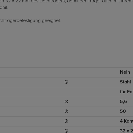
 von 32 x 22 mm des Dachträgers, damit der Träger auch mit Ihrem
abil.
chträgerbefestigung geeignet.
Nein
Stahl
für F
5,6
50
4 Kant
32 x 