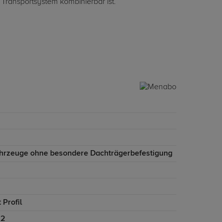
 Transportsystem kombinierbar ist.
ahrzeuge ohne besondere Dachträgerbefestigung
 Profil
22