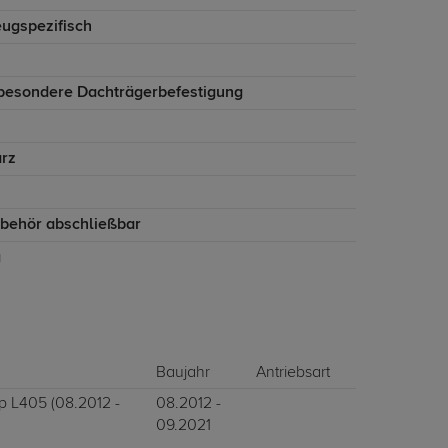
eugspezifisch
besondere Dachträgerbefestigung
rz
ubehör abschließbar
g
Baujahr
Antriebsart
p L405 (08.2012 -
08.2012 -
09.2021