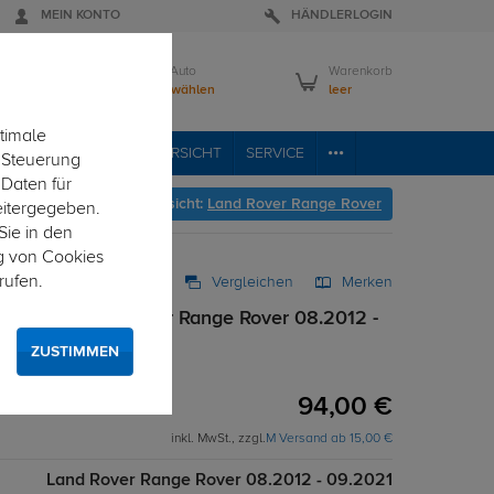
MEIN KONTO
HÄNDLERLOGIN
Mein Auto
Warenkorb
Bitte wählen
leer
timale
RVICE
FAHRZEUGÜBERSICHT
SERVICE
e Steuerung
 Daten für
geht's zur Fahrzeugübersicht:
Land Rover Range Rover
eitergegeben.
Sie in den
g von Cookies
rufen.
Vergleichen
Merken
 Black Land Rover Range Rover 08.2012 -
ZUSTIMMEN
festigung
94,00 €
inkl. MwSt., zzgl.
M Versand ab 15,00 €
Land Rover Range Rover 08.2012 - 09.2021