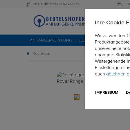
HOTLINE: +49 36482 783986
PR
Ihre Cookie E
Wir verwenden Co
ANHÄNGERKUPPLUNG
ELEKTROSÄTZE
DACHTR
Produktangebote 
unserer Seite not
Dachträger
anonyme Statisti
Weitergehende Inf
Einstellungen so
auch
ablehnen
od
IMPRESSUM
D