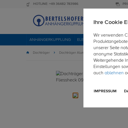
HOTLINE: +49 36482 783986
PR
Ihre Cookie E
Wir verwenden Co
ANHÄNGERKUPPLUNG
ELEKTROSÄTZE
DACHTR
Produktangebote 
unserer Seite not
Dachträger
Dachträger Aluminium
anonyme Statisti
Weitergehende Inf
Einstellungen so
auch
ablehnen
od
IMPRESSUM
D