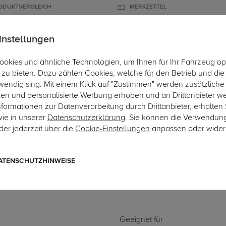
ODUKTVERGLEICH
MERKZETTEL
instellungen
okies und ähnliche Technologien, um Ihnen für Ihr Fahrzeug op
ÄGER
DACHBOXEN
FAHRRADTRÄGER
ZUBEHÖR
EINBAUSE
zu bieten. Dazu zählen Cookies, welche für den Betrieb und di
wendig sing. Mit einem Klick auf "Zustimmen" werden zusätzliche
Hie
ken und personalisierte Werbung erhoben und an Drittanbieter w
ormationen zur Datenverarbeitung durch Drittanbieter, erhalten 
wie in unserer
Datenschutzerklärung
. Sie können die Verwendun
er jederzeit über die
Cookie-Einstellungen
anpassen oder wider
Art.-Nr. DATR9292-4
Dachträger Menabo Omega 
09.2019
ATENSCHUTZHINWEISE
ohne besondere Dachträgerbef
Geeignet für