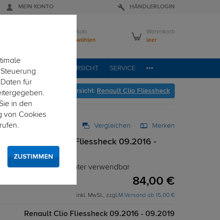
MEIN KONTO
HÄNDLERLOGIN
Mein Auto
Warenkorb
Bitte wählen
leer
timale
RVICE
FAHRZEUGÜBERSICHT
SERVICE
e Steuerung
 Daten für
r geht's zur Fahrzeugübersicht:
Renault Clio Fliessheck
eitergegeben.
Sie in den
g von Cookies
rufen.
Vergleichen
Merken
Alu Renault Clio Fliessheck 09.2016 -
ZUSTIMMEN
estigung - T-Nut Adapter verwendbar
84,00 €
inkl. MwSt., zzgl.
M Versand ab 15,00 €
Renault Clio Fliessheck 09.2016 - 09.2019