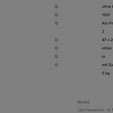
ohne 
1120
Alu Pr
2
47 x 
silber
ja
mit Z
5 kg
Modell
Clio Fliessheck - IV