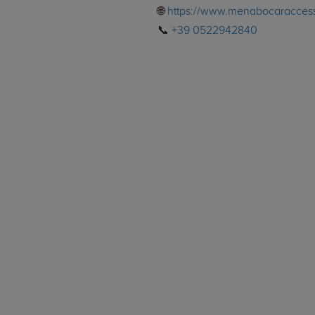
🌐
https://www.menabocaraccess
📞
+39 0522942840