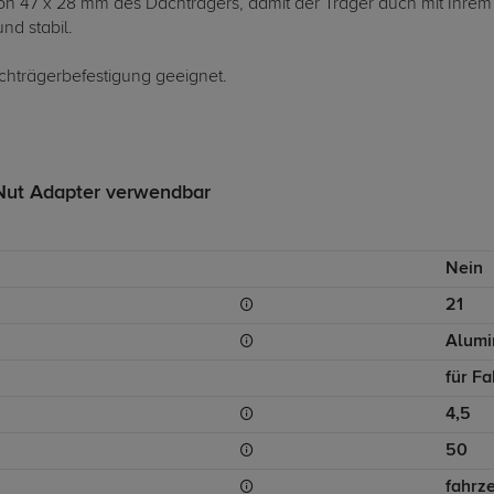
 von 47 x 28 mm des Dachträgers, damit der Träger auch mit Ihrem
nd stabil.
chträgerbefestigung geeignet.
Nut Adapter verwendbar
Nein
21
Alumi
für F
4,5
50
fahrz