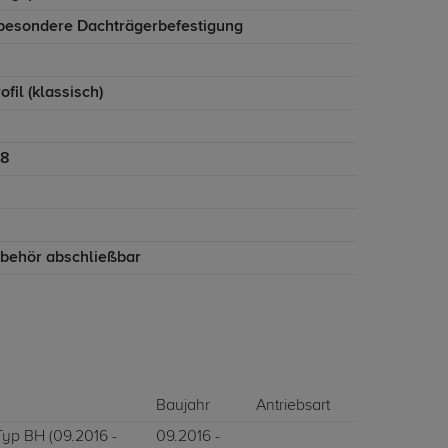
besondere Dachträgerbefestigung
ofil (klassisch)
28
ubehör abschließbar
Baujahr
Antriebsart
 Typ BH (09.2016 -
09.2016 -