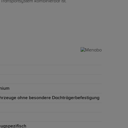
 Transportsystem kombinierbar ist.
nium
ahrzeuge ohne besondere Dachträgerbefestigung
eugspezifisch