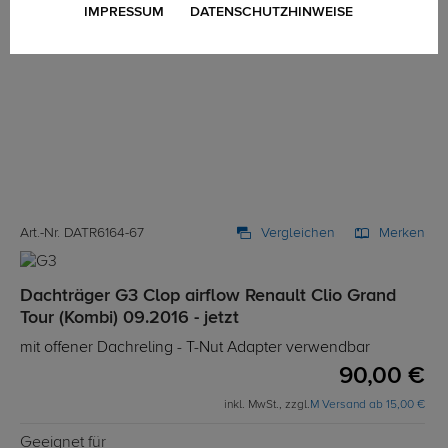
IMPRESSUM
DATENSCHUTZHINWEISE
Art.-Nr. DATR6164-67
Vergleichen
Merken
Dachträger G3 Clop airflow Renault Clio Grand
Tour (Kombi) 09.2016 - jetzt
mit offener Dachreling - T-Nut Adapter verwendbar
90,00 €
inkl. MwSt., zzgl.
M Versand ab 15,00 €
Geeignet für