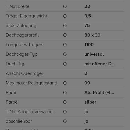
T-Nut Breite
22
Träger Eigengewicht
3,5
max. Zuladung
75
Dachträgerprofil
80 x 30
Länge des Trägers
1100
Dachträger-Typ
universal
Dach-Typ
mit offener Dachreling
Anzahl Querträger
2
Maximaler Relingabstand
99
Form
Alu Profil (Flügelform)
Farbe
silber
T-Nut Adapter verwendbar
ja
abschließbar
ja