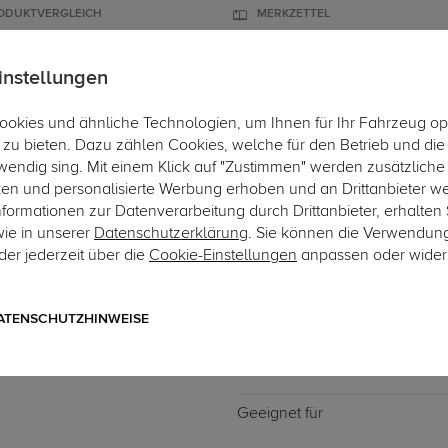
ODUKTVERGLEICH
MERKZETTEL
instellungen
okies und ähnliche Technologien, um Ihnen für Ihr Fahrzeug op
ÄGER
DACHBOXEN
FAHRRADTRÄGER
ZUBEHÖR
EINBAUSE
zu bieten. Dazu zählen Cookies, welche für den Betrieb und di
wendig sing. Mit einem Klick auf "Zustimmen" werden zusätzliche
ken und personalisierte Werbung erhoben und an Drittanbieter w
ormationen zur Datenverarbeitung durch Drittanbieter, erhalten 
wie in unserer
Datenschutzerklärung
. Sie können die Verwendun
er jederzeit über die
Cookie-Einstellungen
anpassen oder wider
Art.-Nr. DATR6165-34
Dachträger G3 Clop airfl
mit geschlossener Dachreling
ATENSCHUTZHINWEISE
Geeignet für