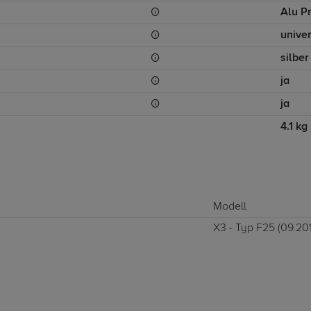
Alu Pr
unive
silber
ja
ja
4.1 kg
Modell
X3 - Typ F25 (09.201