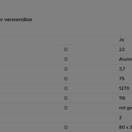
er verwendbar
Ja
22
Alumi
3,7
75
1270
116
mit g
2
80 x 