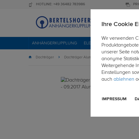
HOTLINE: +49 36482 783986
PR
Ihre Cookie E
Wir verwenden Co
ANHÄNGERKUPPLUNG
ELEKTROSÄTZE
DACHTR
Produktangebote 
unserer Seite not
Dachträger
Dachträger Aluminium
anonyme Statisti
Weitergehende Inf
Einstellungen so
auch
ablehnen
od
IMPRESSUM
D