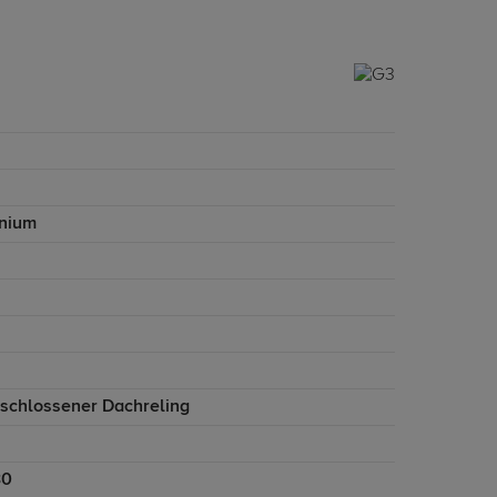
nium
eschlossener Dachreling
30