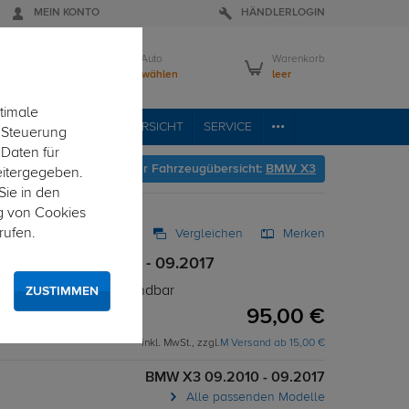
MEIN KONTO
HÄNDLERLOGIN
Mein Auto
Warenkorb
Bitte wählen
leer
timale
RVICE
FAHRZEUGÜBERSICHT
SERVICE
e Steuerung
 Daten für
Hier geht's zur Fahrzeugübersicht:
BMW X3
eitergegeben.
Sie in den
g von Cookies
rufen.
Vergleichen
Merken
ow BMW X3 09.2010 - 09.2017
 - T-Nut Adapter verwendbar
ZUSTIMMEN
95,00 €
inkl. MwSt., zzgl.
M Versand ab 15,00 €
BMW X3 09.2010 - 09.2017
Alle passenden Modelle