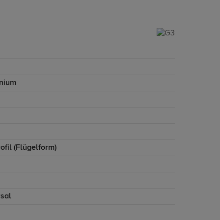
nium
ofil (Flügelform)
rsal