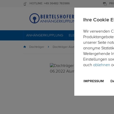
HOTLINE: +49 36482 783986
PR
Ihre Cookie E
Wir verwenden Co
ANHÄNGERKUPPLUNG
ELEKTROSÄTZE
DACHTR
Produktangebote 
unserer Seite not
Dachträger
Dachträger Aluminium
anonyme Statisti
Weitergehende Inf
Einstellungen so
auch
ablehnen
od
IMPRESSUM
D