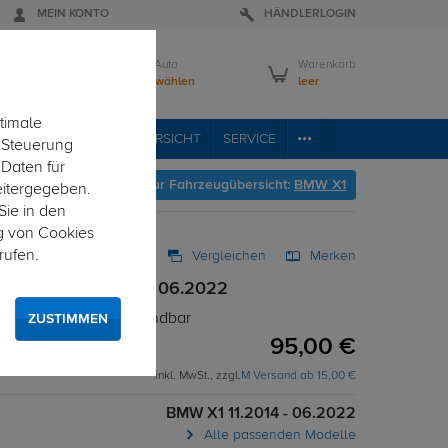
MEIN KONTO
HÄNDLERLOGIN
Mein Auto
Warenkorb
Bitte wählen
leer
timale
RVICE
FAHRZEUGÜBERSICHT
SERVICE
e Steuerung
 Daten für
Hier geht's zur Fahrzeugübersicht:
BMW X1
eitergegeben.
Sie in den
g von Cookies
rufen.
Vergleichen
Merken
ow BMW X1 11.2014 - 06.2022
 - T-Nut Adapter verwendbar
ZUSTIMMEN
95,00 €
inkl. MwSt., zzgl.
M Versand ab 15,00 €
BMW X1 11.2014 - 06.2022
Alle passenden Modelle