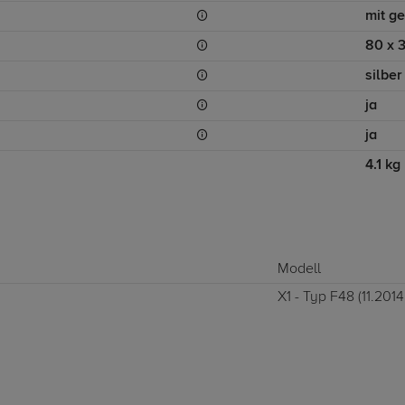
mit g
80 x 
silber
ja
ja
4.1 kg
Modell
X1 - Typ F48 (11.201