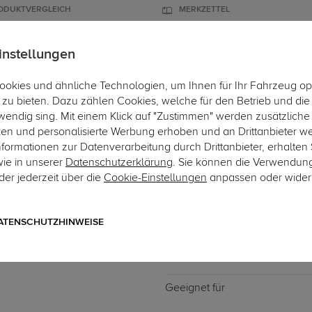
ODUKTVERGLEICH
MERKZETTEL
instellungen
okies und ähnliche Technologien, um Ihnen für Ihr Fahrzeug op
ÄGER
DACHBOXEN
FAHRRADTRÄGER
ZUBEHÖR
EINBAUSE
zu bieten. Dazu zählen Cookies, welche für den Betrieb und di
wendig sing. Mit einem Klick auf "Zustimmen" werden zusätzliche
ken und personalisierte Werbung erhoben und an Drittanbieter w
ormationen zur Datenverarbeitung durch Drittanbieter, erhalten 
wie in unserer
Datenschutzerklärung
. Sie können die Verwendun
er jederzeit über die
Cookie-Einstellungen
anpassen oder wider
Art.-Nr. DATR6165-32
Dachträger G3 Clop airfl
mit geschlossener Dachreling
ATENSCHUTZHINWEISE
Geeignet für