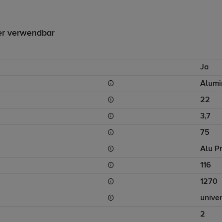
er verwendbar
Ja
Alumi
22
3,7
75
Alu Pr
116
1270
unive
2