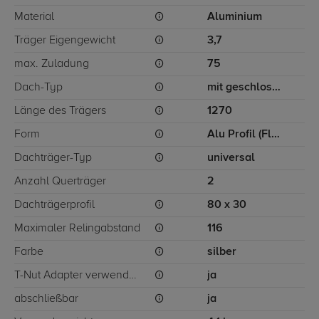
Material
Aluminium
Träger Eigengewicht
3,7
max. Zuladung
75
Dach-Typ
mit geschlossener Dachreling
Länge des Trägers
1270
Form
Alu Profil (Flügelform)
Dachträger-Typ
universal
Anzahl Querträger
2
Dachträgerprofil
80 x 30
Maximaler Relingabstand
116
Farbe
silber
T-Nut Adapter verwendbar
ja
abschließbar
ja