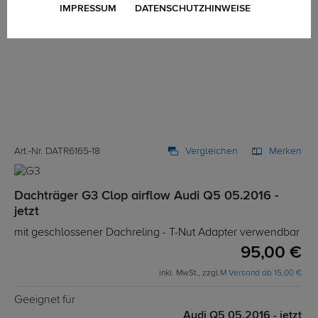
IMPRESSUM
DATENSCHUTZHINWEISE
Art.-Nr. DATR6165-18
Vergleichen
Merken
Dachträger G3 Clop airflow Audi Q5 05.2016 -
jetzt
mit geschlossener Dachreling - T-Nut Adapter verwendbar
95,00 €
inkl. MwSt., zzgl.
M Versand ab 15,00 €
Geeignet für
Audi Q5 05.2016 - jetzt