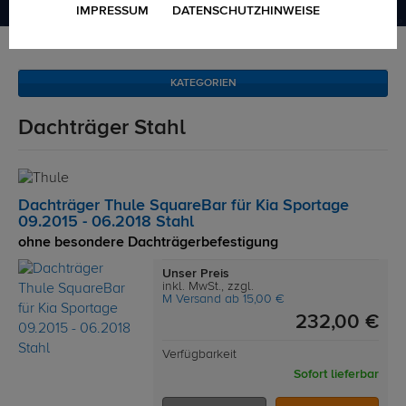
IMPRESSUM
DATENSCHUTZHINWEISE
Dachträger
Dachträger Stahl
KATEGORIEN
Dachträger Stahl
Dachträger Thule SquareBar für Kia Sportage
09.2015 - 06.2018 Stahl
ohne besondere Dachträgerbefestigung
Unser Preis
inkl. MwSt., zzgl.
M Versand ab 15,00 €
232,00 €
Verfügbarkeit
Sofort lieferbar