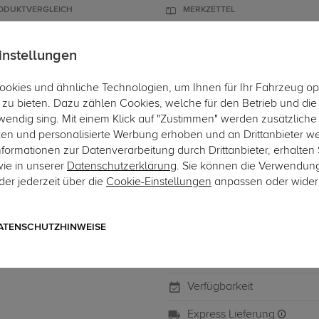
ODUKTVERGLEICH
MERKZETTEL
instellungen
okies und ähnliche Technologien, um Ihnen für Ihr Fahrzeug op
ÄGER
DACHBOXEN
FAHRRADTRÄGER
ZUBEHÖR
EINBAUSE
zu bieten. Dazu zählen Cookies, welche für den Betrieb und di
wendig sing. Mit einem Klick auf "Zustimmen" werden zusätzliche
ken und personalisierte Werbung erhoben und an Drittanbieter w
ormationen zur Datenverarbeitung durch Drittanbieter, erhalten 
wie in unserer
Datenschutzerklärung
. Sie können die Verwendun
Art.-Nr. DB299-1
er jederzeit über die
Cookie-Einstellungen
anpassen oder wider
Thule Dachbox Motion 3 
600 Liter, grau, glänzend, beid
ATENSCHUTZHINWEISE
Verfügbarkeit
Express Lieferung