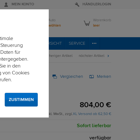
MEIN KONTO
HÄNDLERLOGIN
Mein Auto
Warenkorb
Bitte wählen
leer
timale
RVICE
FAHRZEUGÜBERSICHT
SERVICE
e Steuerung
 Daten für
vorheriger Artikel
nächster Artikel
eitergegeben.
Sie in den
g von Cookies
Vergleichen
Merken
rufen.
XXL
seitig öffnend
ZUSTIMMEN
804,00 €
inkl. MwSt., zzgl.
XL Versand ab 62,50 €
Sofort lieferbar
verfügbar