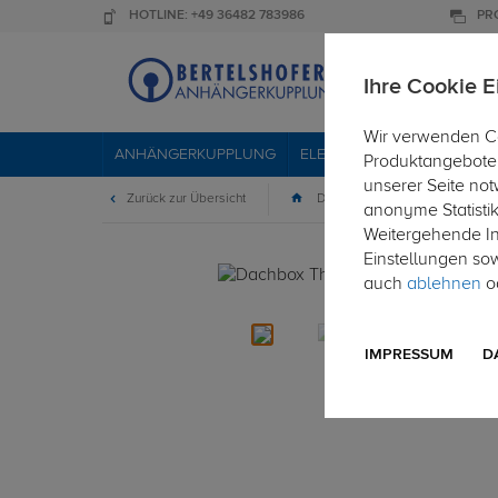
HOTLINE: +49 36482 783986
PR
Ihre Cookie E
Wir verwenden Co
ANHÄNGERKUPPLUNG
ELEKTROSÄTZE
DACHTR
Produktangebote 
unserer Seite not
Zurück zur Übersicht
Dachboxen
anonyme Statisti
Weitergehende Inf
Einstellungen so
auch
ablehnen
od
IMPRESSUM
D