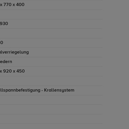
x 770 x 400
 930
30
alverriegelung
federn
x 920 x 450
llspannbefestigung - Krallensystem