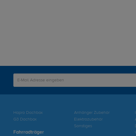
Hapro Dachbox
Anhänger Zubehör
G3 Dachbox
Elektrozubehör
Sonstiges
Fahrradträger