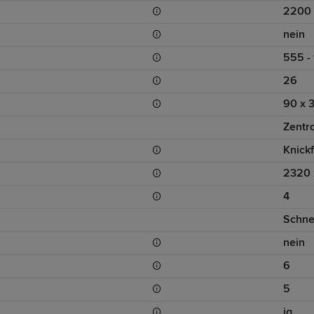
2200 
nein
555 -
26
90 x 
Zentr
Knick
2320 
4
Schne
nein
6
5
ja