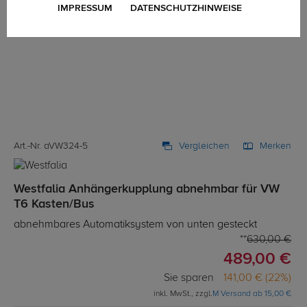
IMPRESSUM
DATENSCHUTZHINWEISE
Art.-Nr. aVW324-5
Vergleichen
Merken
Westfalia Anhängerkupplung abnehmbar für VW
T6 Kasten/Bus
abnehmbares Automatiksystem von unten gesteckt
630,00 €
489,00 €
Sie sparen
141,00 € (22%)
inkl. MwSt., zzgl.
M Versand ab 15,00 €