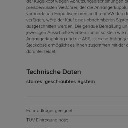
der Kugelkopf wegen Abnutzungserscheinungen am 
preisbewussten Vielfahrer, der die Anhängerkupplun
vorhandenen Einparksensoren an Ihrem VW den daue
verfügen, wäre der Kauf eines abnehmbaren Syste
ausgeschnitten werden. Die genaue Bemaßung und 
jeweiligen Ausschnitte werden immer so klein wie 
Anhängerkupplung und die ABE, ist diese Anhängerk
Steckdose ermöglicht es Ihnen zusammen mit der a
darunter leidet.
Technische Daten
starres, geschraubtes System
Fahrradträger geeignet
TÜV Eintragung nötig