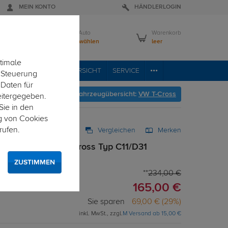
MEIN KONTO
HÄNDLERLOGIN
Mein Auto
Warenkorb
Bitte wählen
leer
timale
RVICE
FAHRZEUGÜBERSICHT
SERVICE
e Steuerung
 Daten für
Hier geht's zur Fahrzeugübersicht:
VW T-Cross
eitergegeben.
Sie in den
g von Cookies
rufen.
Vergleichen
Merken
g starr für VW T-Cross Typ C11/D31
ZUSTIMMEN
234,00 €
165,00 €
Sie sparen
69,00 € (29%)
inkl. MwSt., zzgl.
M Versand ab 15,00 €