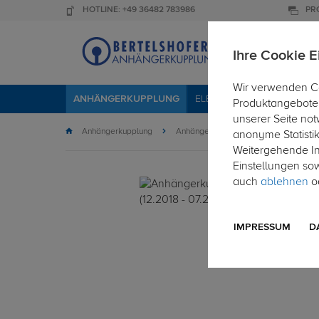
HOTLINE: +49 36482 783986
PR
Ihre Cookie E
Wir verwenden Co
ANHÄNGERKUPPLUNG
ELEKTROSÄTZE
DACHTR
Produktangebote 
unserer Seite not
Anhängerkupplung
Anhängerkupplung starr
anonyme Statisti
Weitergehende Inf
Einstellungen so
auch
ablehnen
od
IMPRESSUM
D