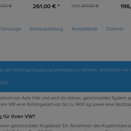
261,00 € *
196
3,00 €
statt
267,00 €
Fahrzeuge
Einbauanleitung
Komplettsatz
Zubehör
u der Anhängerkupplung befestigen zu können, empfehlen wir d
2023
mmt von Auto Hak und wird als starres, geschraubtes System geli
hrem VW eine Anhängelast von bis zu 1400 kg sowie eine Stützlas
g für Ihren VW?
inen geschraubten Kugelkopf. Ein Abnehmen des Kugelhalses ist