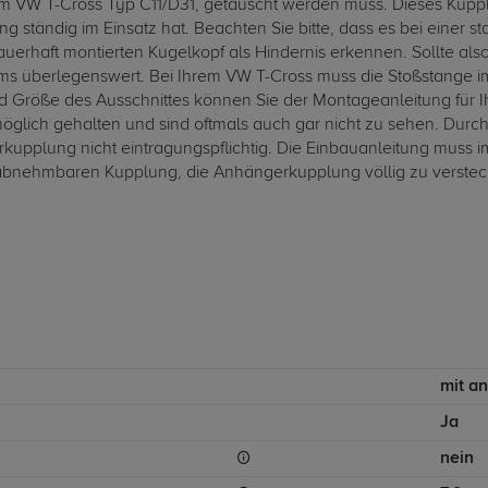
VW T-Cross Typ C11/D31, getauscht werden muss. Dieses Kupplu
g ständig im Einsatz hat. Beachten Sie bitte, dass es bei einer
rhaft montierten Kugelkopf als Hindernis erkennen. Sollte also
ms überlegenswert. Bei Ihrem VW T-Cross muss die Stoßstange 
Größe des Ausschnittes können Sie der Montageanleitung für I
möglich gehalten und sind oftmals auch gar nicht zu sehen. Durc
upplung nicht eintragungspflichtig. Die Einbauanleitung muss 
bnehmbaren Kupplung, die Anhängerkupplung völlig zu verstecke
mit a
Ja
nein