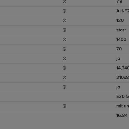
7,9
AH-F
120
starr
1400
70
ja
14,34
210x
ja
E20-5
mit u
16.84