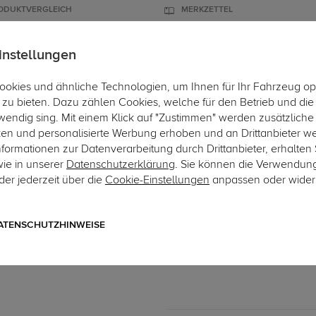
ODUKTVERGLEICH
MERKZETTEL
instellungen
okies und ähnliche Technologien, um Ihnen für Ihr Fahrzeug op
ÄGER
DACHBOXEN
FAHRRADTRÄGER
ZUBEHÖR
EINBAUSE
zu bieten. Dazu zählen Cookies, welche für den Betrieb und di
wendig sing. Mit einem Klick auf "Zustimmen" werden zusätzliche
ken und personalisierte Werbung erhoben und an Drittanbieter w
ormationen zur Datenverarbeitung durch Drittanbieter, erhalten 
wie in unserer
Datenschutzerklärung
. Sie können die Verwendun
er jederzeit über die
Cookie-Einstellungen
anpassen oder wider
Art.-Nr. sVW263-1
Auto Hak Anhängerkupplun
starres, geschraubtes System
ATENSCHUTZHINWEISE