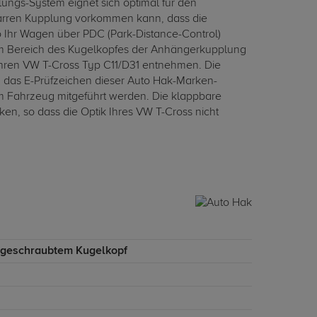
ngs-System eignet sich optimal für den
 starren Kupplung vorkommen kann, dass die
 Ihr Wagen über PDC (Park-Distance-Control)
im Bereich des Kugelkopfes der Anhängerkupplung
hren VW T-Cross Typ C11/D31 entnehmen. Die
h das E-Prüfzeichen dieser Auto Hak-Marken-
im Fahrzeug mitgeführt werden. Die klappbare
n, so dass die Optik Ihres VW T-Cross nicht
ngeschraubtem Kugelkopf