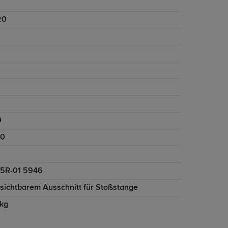
20
0
80
5R-01 5946
nsichtbarem Ausschnitt für Stoßstange
 kg