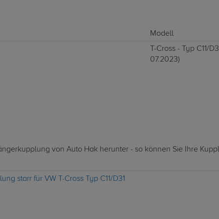
Modell
T-Cross - Typ C11/D31
07.2023)
nhängerkupplung von Auto Hak herunter - so können Sie Ihre Kupp
ung starr für VW T-Cross Typ C11/D31