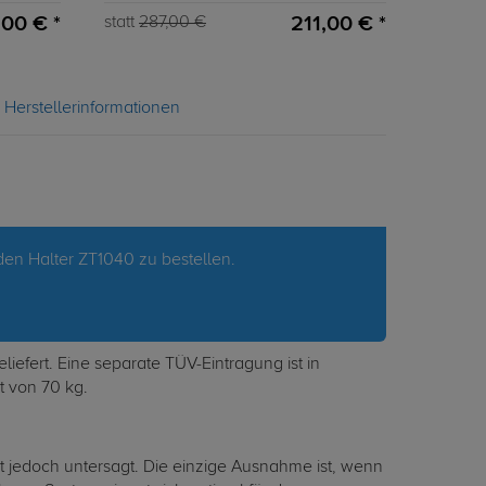
,00 € *
211,00 € *
statt
287,00 €
Herstellerinformationen
en Halter ZT1040 zu bestellen.
efert. Eine separate TÜV-Eintragung ist in
t von 70 kg.
 jedoch untersagt. Die einzige Ausnahme ist, wenn