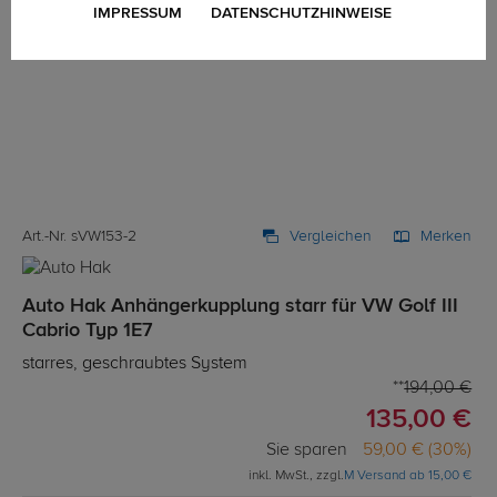
IMPRESSUM
DATENSCHUTZHINWEISE
Art.-Nr. sVW153-2
Vergleichen
Merken
Auto Hak Anhängerkupplung starr für VW Golf III
Cabrio Typ 1E7
starres, geschraubtes System
194,00 €
135,00 €
Sie sparen
59,00 € (30%)
inkl. MwSt., zzgl.
M Versand ab 15,00 €