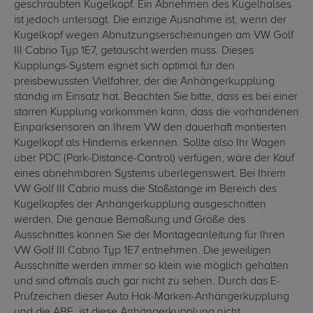
geschraubten Kugelkopf. Ein Abnehmen des Kugelhalses
ist jedoch untersagt. Die einzige Ausnahme ist, wenn der
Kugelkopf wegen Abnutzungserscheinungen am VW Golf
III Cabrio Typ 1E7, getauscht werden muss. Dieses
Kupplungs-System eignet sich optimal für den
preisbewussten Vielfahrer, der die Anhängerkupplung
ständig im Einsatz hat. Beachten Sie bitte, dass es bei einer
starren Kupplung vorkommen kann, dass die vorhandenen
Einparksensoren an Ihrem VW den dauerhaft montierten
Kugelkopf als Hindernis erkennen. Sollte also Ihr Wagen
über PDC (Park-Distance-Control) verfügen, wäre der Kauf
eines abnehmbaren Systems überlegenswert. Bei Ihrem
VW Golf III Cabrio muss die Stoßstange im Bereich des
Kugelkopfes der Anhängerkupplung ausgeschnitten
werden. Die genaue Bemaßung und Größe des
Ausschnittes können Sie der Montageanleitung für Ihren
VW Golf III Cabrio Typ 1E7 entnehmen. Die jeweiligen
Ausschnitte werden immer so klein wie möglich gehalten
und sind oftmals auch gar nicht zu sehen. Durch das E-
Prüfzeichen dieser Auto Hak-Marken-Anhängerkupplung
und die ABE, ist diese Anhängerkupplung nicht