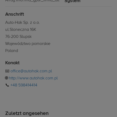
System
Anschrift
Auto-Hak Sp. z o.o.
ul.Sloneczna 16K
76-200 Slupsk
Województwo pomorskie
Poland
Konakt
📧
office@autohak.com.pl
🌐
http://www.autohak.com.pl
📞
+48 598414414
Zuletzt angesehen