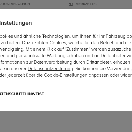
ODUKTVERGLEICH
MERKZETTEL
instellungen
okies und ähnliche Technologien, um Ihnen für Ihr Fahrzeug op
ÄGER
DACHBOXEN
FAHRRADTRÄGER
ZUBEHÖR
EINBAUSE
zu bieten. Dazu zählen Cookies, welche für den Betrieb und di
wendig sing. Mit einem Klick auf "Zustimmen" werden zusätzliche
ken und personalisierte Werbung erhoben und an Drittanbieter w
ormationen zur Datenverarbeitung durch Drittanbieter, erhalten 
wie in unserer
Datenschutzerklärung
. Sie können die Verwendun
er jederzeit über die
Cookie-Einstellungen
anpassen oder wider
Art.-Nr. sVO109-2
TowCar Anhängerkupplung 
starr
ATENSCHUTZHINWEISE