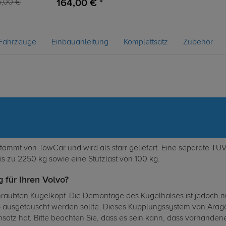
164,00 € *
5,00 €
Fahrzeuge
Einbauanleitung
Komplettsatz
Zubehör
mmt von TowCar und wird als starr geliefert. Eine separate TÜV-
s zu 2250 kg sowie eine Stützlast von 100 kg.
 für Ihren Volvo?
raubten Kugelkopf. Die Demontage des Kugelhalses ist jedoch nu
usgetauscht werden sollte. Dieses Kupplungssystem von Aragon ei
insatz hat. Bitte beachten Sie, dass es sein kann, dass vorhand