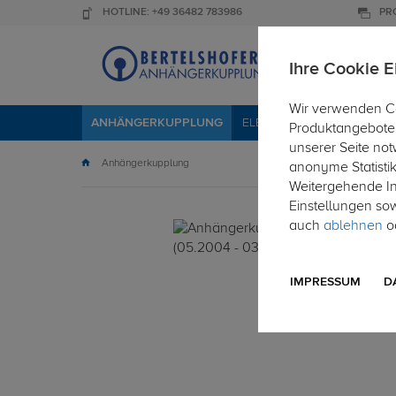
HOTLINE: +49 36482 783986
PR
Ihre Cookie E
Wir verwenden Co
ANHÄNGERKUPPLUNG
ELEKTROSÄTZE
DACHTR
Produktangebote 
unserer Seite not
Anhängerkupplung
anonyme Statisti
Weitergehende Inf
Einstellungen so
auch
ablehnen
od
IMPRESSUM
D