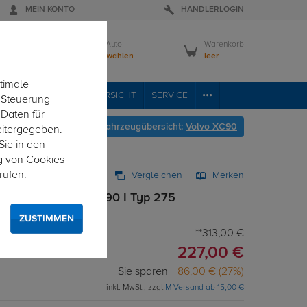
MEIN KONTO
HÄNDLERLOGIN
Mein Auto
Warenkorb
Bitte wählen
leer
timale
RVICE
FAHRZEUGÜBERSICHT
SERVICE
e Steuerung
 Daten für
Hier geht's zur Fahrzeugübersicht:
Volvo XC90
eitergegeben.
Sie in den
g von Cookies
rufen.
Vergleichen
Merken
starr für Volvo XC90 I Typ 275
ZUSTIMMEN
313,00 €
227,00 €
Sie sparen
86,00 € (27%)
inkl. MwSt., zzgl.
M Versand ab 15,00 €