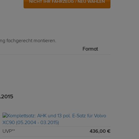
NICHT IHR FAHRZEUG / NEU WÄHLEN
ung fachgerecht montieren.
Format
3.2015
UVP**
436,00 €