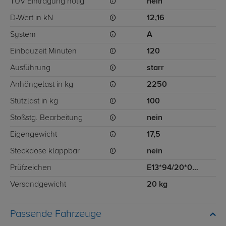
TÜV Eintragung nötig
nein
D-Wert in kN
12,16
System
A
Einbauzeit Minuten
120
Ausführung
starr
Anhängelast in kg
2250
Stützlast in kg
100
Stoßstg. Bearbeitung
nein
Eigengewicht
17,5
Steckdose klappbar
nein
Prüfzeichen
E13*94/20*00-1548
Versandgewicht
20 kg
Passende Fahrzeuge