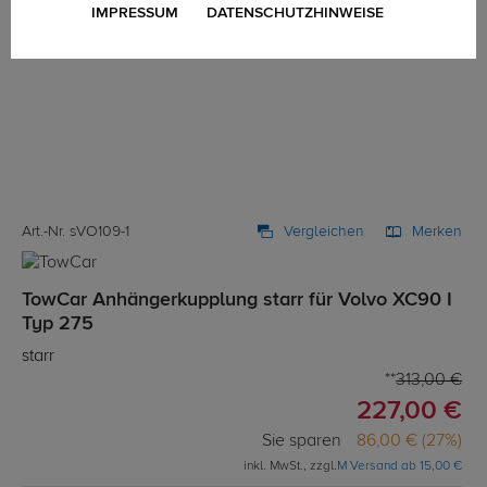
IMPRESSUM
DATENSCHUTZHINWEISE
Art.-Nr. sVO109-1
Vergleichen
Merken
TowCar Anhängerkupplung starr für Volvo XC90 I
Typ 275
starr
313,00 €
227,00 €
Sie sparen
86,00 € (27%)
inkl. MwSt., zzgl.
M Versand ab 15,00 €