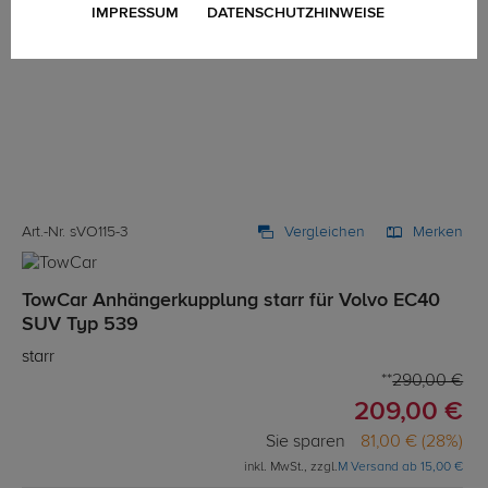
IMPRESSUM
DATENSCHUTZHINWEISE
Art.-Nr. sVO115-3
Vergleichen
Merken
TowCar Anhängerkupplung starr für Volvo EC40
SUV Typ 539
starr
290,00 €
209,00 €
Sie sparen
81,00 € (28%)
inkl. MwSt., zzgl.
M Versand ab 15,00 €