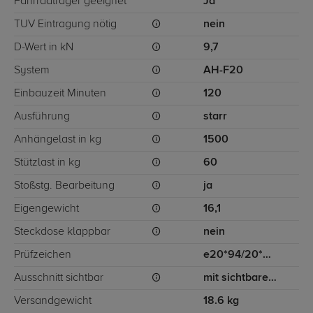
Fahrradträger geeignet
Ja
TÜV Eintragung nötig
nein
D-Wert in kN
9,7
System
AH-F20
Einbauzeit Minuten
120
Ausführung
starr
Anhängelast in kg
1500
Stützlast in kg
60
Stoßstg. Bearbeitung
ja
Eigengewicht
16,1
Steckdose klappbar
nein
Prüfzeichen
e20*94/20*0554*00
Ausschnitt sichtbar
mit sichtbarem Ausschnitt für Stoßstange
Versandgewicht
18.6 kg