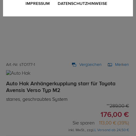
IMPRESSUM
DATENSCHUTZHINWEISE
Art.-Nr. sTO177-1
Vergleichen
Merken
Auto Hak Anhängerkupplung starr für Toyota
Avensis Verso Typ M2
starres, geschraubtes System
289,00 €
176,00 €
Sie sparen
113,00 € (39%)
inkl. MwSt., zzgl.
L Versand ab 24,50 €