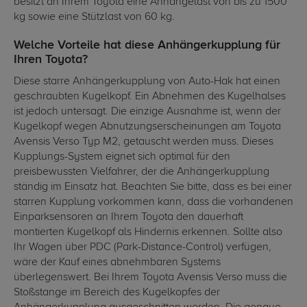
besitzt an Ihrem Toyota eine Anhängelast von bis zu 1500
kg sowie eine Stützlast von 60 kg.
Welche Vorteile hat diese Anhängerkupplung für
Ihren Toyota?
Diese starre Anhängerkupplung von Auto-Hak hat einen
geschraubten Kugelkopf. Ein Abnehmen des Kugelhalses
ist jedoch untersagt. Die einzige Ausnahme ist, wenn der
Kugelkopf wegen Abnutzungserscheinungen am Toyota
Avensis Verso Typ M2, getauscht werden muss. Dieses
Kupplungs-System eignet sich optimal für den
preisbewussten Vielfahrer, der die Anhängerkupplung
ständig im Einsatz hat. Beachten Sie bitte, dass es bei einer
starren Kupplung vorkommen kann, dass die vorhandenen
Einparksensoren an Ihrem Toyota den dauerhaft
montierten Kugelkopf als Hindernis erkennen. Sollte also
Ihr Wagen über PDC (Park-Distance-Control) verfügen,
wäre der Kauf eines abnehmbaren Systems
überlegenswert. Bei Ihrem Toyota Avensis Verso muss die
Stoßstange im Bereich des Kugelkopfes der