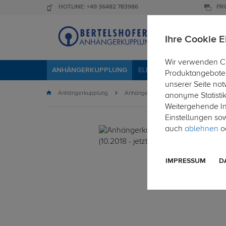
HOTLINE: +49 36482 783986
PR
Ihre Cookie E
Wir verwenden Co
ANHÄNGERKUPPLUNG
ELEKTROSÄTZE
DACHTR
Produktangebote 
unserer Seite not
Anhängerkupplung
Anhängerkupplung abnehmbar
anonyme Statisti
Weitergehende Inf
Einstellungen so
auch
ablehnen
od
IMPRESSUM
D