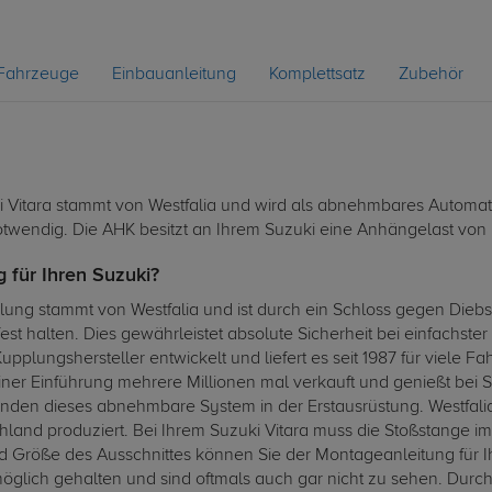
Fahrzeuge
Einbauanleitung
Komplettsatz
Zubehör
itara stammt von Westfalia und wird als abnehmbares Automatik
otwendig. Die AHK besitzt an Ihrem Suzuki eine Anhängelast von b
 für Ihren Suzuki?
 stammt von Westfalia und ist durch ein Schloss gegen Diebstahl
st halten. Dies gewährleistet absolute Sicherheit bei einfachst
pplungshersteller entwickelt und liefert es seit 1987 für viele F
iner Einführung mehrere Millionen mal verkauft und genießt bei 
nden dieses abnehmbare System in der Erstausrüstung. Westfal
land produziert. Bei Ihrem Suzuki Vitara muss die Stoßstange 
Größe des Ausschnittes können Sie der Montageanleitung für Ih
öglich gehalten und sind oftmals auch gar nicht zu sehen. Durch