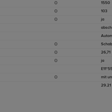
1550
103
ja
absch
Autom
Schab
26,71
ja
E11*5
mit u
29.21