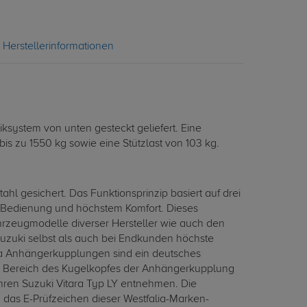
Herstellerinformationen
system von unten gesteckt geliefert. Eine
is zu 1550 kg sowie eine Stützlast von 103 kg.
 gesichert. Das Funktionsprinzip basiert auf drei
er Bedienung und höchstem Komfort. Dieses
ahrzeugmodelle diverser Hersteller wie auch den
Suzuki selbst als auch bei Endkunden höchste
ia Anhängerkupplungen sind ein deutsches
im Bereich des Kugelkopfes der Anhängerkupplung
ren Suzuki Vitara Typ LY entnehmen. Die
 das E-Prüfzeichen dieser Westfalia-Marken-