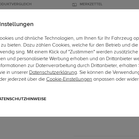
ODUKTVERGLEICH
MERKZETTEL
instellungen
okies und ähnliche Technologien, um Ihnen für Ihr Fahrzeug op
ÄGER
DACHBOXEN
FAHRRADTRÄGER
ZUBEHÖR
EINBAUSE
zu bieten. Dazu zählen Cookies, welche für den Betrieb und di
wendig sing. Mit einem Klick auf "Zustimmen" werden zusätzliche
ken und personalisierte Werbung erhoben und an Drittanbieter w
ormationen zur Datenverarbeitung durch Drittanbieter, erhalten 
wie in unserer
Datenschutzerklärung
. Sie können die Verwendun
er jederzeit über die
Cookie-Einstellungen
anpassen oder wider
Art.-Nr. aSZ109-1
Westfalia Anhängerkupplu
abnehmbares Automatiksystem
ATENSCHUTZHINWEISE