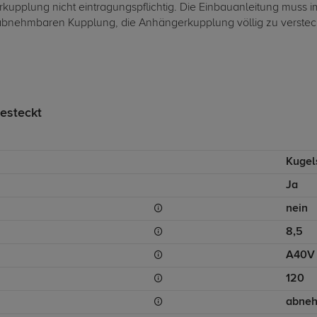
upplung nicht eintragungspflichtig. Die Einbauanleitung muss 
nehmbaren Kupplung, die Anhängerkupplung völlig zu verstecken
esteckt
Kugel
Ja
nein
8,5
A40V
120
abne