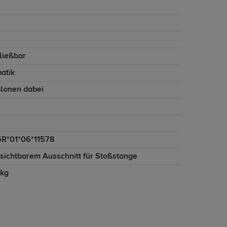
ließbar
atik
lonen dabei
5R*01*06*11578
nsichtbarem Ausschnitt für Stoßstange
 kg