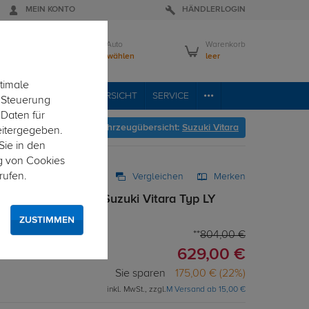
MEIN KONTO
HÄNDLERLOGIN
Mein Auto
Warenkorb
Bitte wählen
leer
timale
RVICE
FAHRZEUGÜBERSICHT
SERVICE
e Steuerung
 Daten für
Hier geht's zur Fahrzeugübersicht:
Suzuki Vitara
eitergegeben.
Sie in den
g von Cookies
rufen.
Vergleichen
Merken
ng abnehmbar für Suzuki Vitara Typ LY
 von unten gesteckt
ZUSTIMMEN
804,00 €
629,00 €
Sie sparen
175,00 € (22%)
inkl. MwSt., zzgl.
M Versand ab 15,00 €