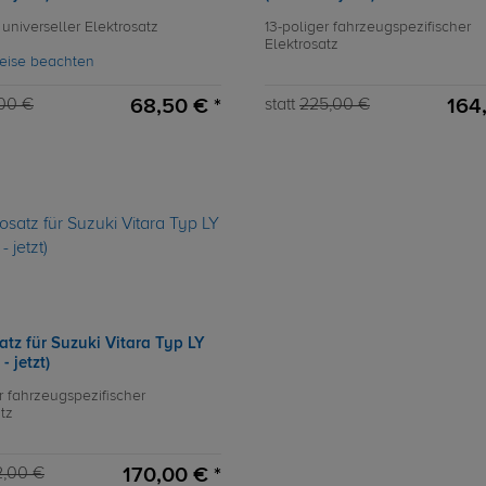
 universeller Elektrosatz
13-poliger fahrzeugspezifischer
Elektrosatz
eise beachten
68,50 € *
164
00 €
statt
225,00 €
atz für Suzuki Vitara Typ LY
- jetzt)
r fahrzeugspezifischer
tz
170,00 € *
2,00 €