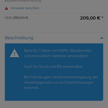
Einparkhilfeabschaltung
Hinweise beachten
209,00 € *
statt
286,00 €
Beschreibung
Nicht für 7-Sitzer mit 150PS, Allradantrieb
und manuellem Getriebe verwendbar!
Auch für Scout und RS verwendbar.
Bei Fahrzeugen mit Komfortentriegelung der
Heckklappe kann es zu Einschränkungen
kommen.