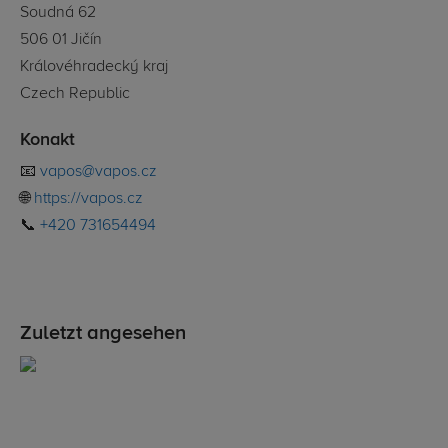
Soudná 62
506 01 Jičín
Královéhradecký kraj
Czech Republic
Konakt
📧
vapos@vapos.cz
🌐
https://vapos.cz
📞
+420 731654494
Zuletzt angesehen