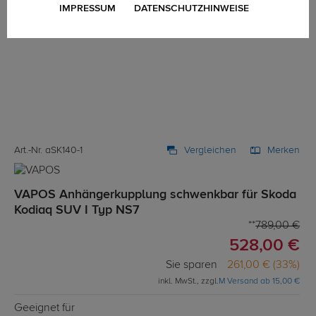
IMPRESSUM
DATENSCHUTZHINWEISE
Art.-Nr. aSK140-1
Vergleichen
Merken
VAPOS Anhängerkupplung schwenkbar für Skoda
Kodiaq SUV I Typ NS7
789,00 €
528,00 €
Sie sparen
261,00 € (33%)
inkl. MwSt., zzgl.
M Versand ab 15,00 €
Geeignet für