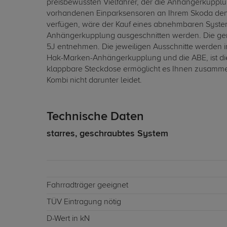
preisbewussten Vielfahrer, der die Anhängerkupplun
vorhandenen Einparksensoren an Ihrem Skoda den d
verfügen, wäre der Kauf eines abnehmbaren System
Anhängerkupplung ausgeschnitten werden. Die gen
5J entnehmen. Die jeweiligen Ausschnitte werden i
Hak-Marken-Anhängerkupplung und die ABE, ist die
klappbare Steckdose ermöglicht es Ihnen zusammen
Kombi nicht darunter leidet.
Technische Daten
starres, geschraubtes System
Fahrradträger geeignet
TÜV Eintragung nötig
D-Wert in kN