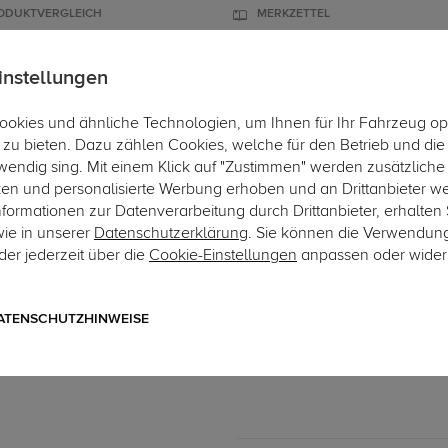
ODUKTVERGLEICH
MERKZETTEL
instellungen
okies und ähnliche Technologien, um Ihnen für Ihr Fahrzeug op
ÄGER
DACHBOXEN
FAHRRADTRÄGER
ZUBEHÖR
EINBAUSE
zu bieten. Dazu zählen Cookies, welche für den Betrieb und di
wendig sing. Mit einem Klick auf "Zustimmen" werden zusätzliche
ken und personalisierte Werbung erhoben und an Drittanbieter w
ormationen zur Datenverarbeitung durch Drittanbieter, erhalten 
wie in unserer
Datenschutzerklärung
. Sie können die Verwendun
er jederzeit über die
Cookie-Einstellungen
anpassen oder wider
Art.-Nr. sSK039-4
Auto Hak Anhängerkupplun
starres, geschraubtes System
ATENSCHUTZHINWEISE