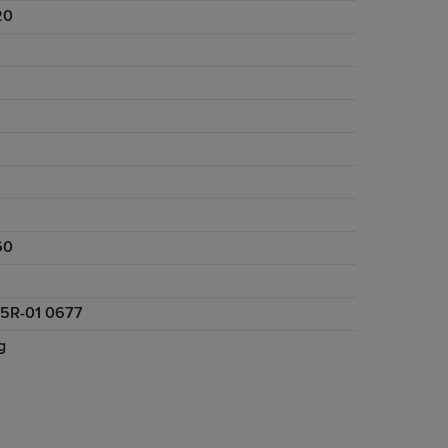
20
60
5R-01 0677
g