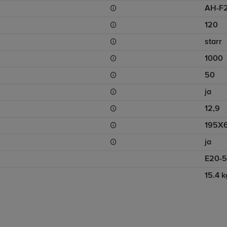
AH-F
120
starr
1000
50
ja
12,9
195X
ja
E20-5
15.4 k