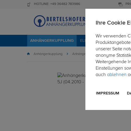
HOTLINE: +49 36482 783986
PR
Ihre Cookie E
Wir verwenden Co
ANHÄNGERKUPPLUNG
ELEKTROSÄTZE
DACHTR
Produktangebote 
unserer Seite not
Anhängerkupplung
Anhängerkupplung starr
anonyme Statisti
Weitergehende Inf
Einstellungen so
auch
ablehnen
od
IMPRESSUM
D