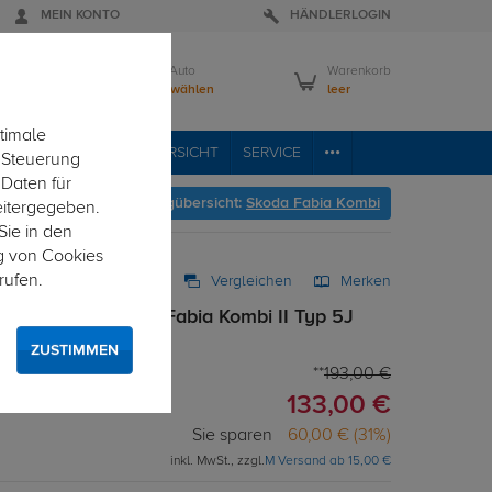
MEIN KONTO
HÄNDLERLOGIN
Mein Auto
Warenkorb
Bitte wählen
leer
timale
RVICE
FAHRZEUGÜBERSICHT
SERVICE
e Steuerung
 Daten für
Hier geht's zur Fahrzeugübersicht:
Skoda Fabia Kombi
eitergegeben.
Sie in den
g von Cookies
rufen.
Vergleichen
Merken
g starr für Skoda Fabia Kombi II Typ 5J
ZUSTIMMEN
193,00 €
133,00 €
Sie sparen
60,00 € (31%)
inkl. MwSt., zzgl.
M Versand ab 15,00 €