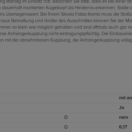
g ständig im Einsatz hat. Beachten Sie bitte, dass es bei einer
auerhaft montierten Kugelkopf als Hindernis erkennen. Sollte a
s überlegenswert. Bei Ihrem Skoda Fabia Kombi muss die Stoßs
aue Bemaßung und Größe des Ausschnittes können Sie der Mont
mmer so klein wie möglich gehalten und sind oftmals auch gar ni
se Anhängerkupplung nicht eintragungspflichtig. Die Einbauanl
 mit der abnehmbaren Kupplung, die Anhängerkupplung völlig zu
mit a
Ja
nein
6,17