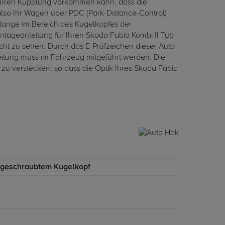
 starren Kupplung vorkommen kann, dass die
lso Ihr Wagen über PDC (Park-Distance-Control)
tange im Bereich des Kugelkopfes der
ageanleitung für Ihren Skoda Fabia Kombi II Typ
cht zu sehen. Durch das E-Prüfzeichen dieser Auto
eitung muss im Fahrzeug mitgeführt werden. Die
 verstecken, so dass die Optik Ihres Skoda Fabia
ngeschraubtem Kugelkopf