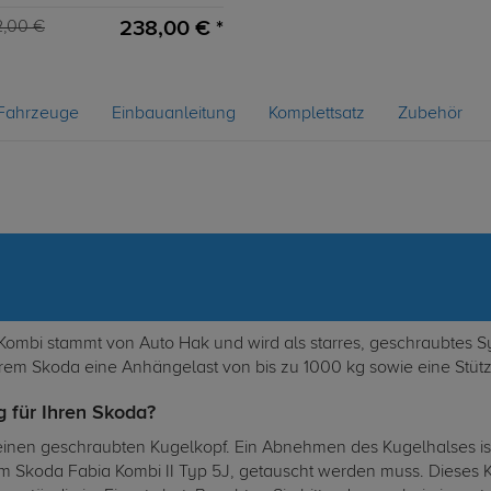
238,00 € *
2,00 €
Fahrzeuge
Einbauanleitung
Komplettsatz
Zubehör
mbi stammt von Auto Hak und wird als starres, geschraubtes Syst
hrem Skoda eine Anhängelast von bis zu 1000 kg sowie eine Stütz
 für Ihren Skoda?
inen geschraubten Kugelkopf. Ein Abnehmen des Kugelhalses ist
Skoda Fabia Kombi II Typ 5J, getauscht werden muss. Dieses Ku