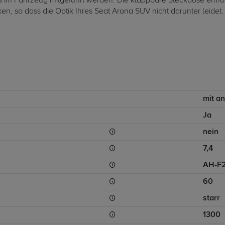
muss im Fahrzeug mitgeführt werden. Die klappbare Steckdose er
n, so dass die Optik Ihres Seat Arona SUV nicht darunter leidet.
mit a
Ja
nein
7,4
AH-F
60
starr
1300