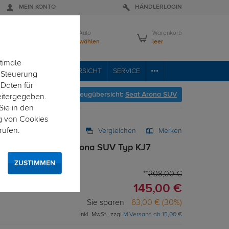
MEIN KONTO
HÄNDLERLOGIN
Mein Auto
Warenkorb
Bitte wählen
leer
timale
RVICE
FAHRZEUGÜBERSICHT
SERVICE
e Steuerung
 Daten für
Hier geht's zur Fahrzeugübersicht:
Seat Arona SUV
eitergegeben.
Sie in den
g von Cookies
rufen.
Vergleichen
Merken
g starr für Seat Arona SUV Typ KJ7
ZUSTIMMEN
208,00 €
145,00 €
Sie sparen
63,00 € (30%)
inkl. MwSt., zzgl.
M Versand ab 15,00 €