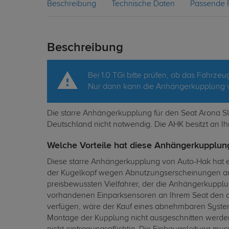
Beschreibung
Technische Daten
Passende 
Beschreibung
Bei 1.0 TGi bitte prüfen, ob das Fahrzeu
Nur dann kann die Anhängerkupplung 
Die starre Anhängerkupplung für den Seat Arona SUV
Deutschland nicht notwendig. Die AHK besitzt an Ih
Welche Vorteile hat diese Anhängerkupplung
Diese starre Anhängerkupplung von Auto-Hak hat e
der Kugelkopf wegen Abnutzungserscheinungen am 
preisbewussten Vielfahrer, der die Anhängerkupplun
vorhandenen Einparksensoren an Ihrem Seat den dau
verfügen, wäre der Kauf eines abnehmbaren Syste
Montage der Kupplung nicht ausgeschnitten werde