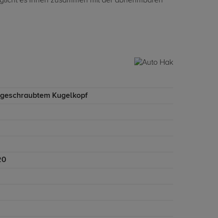
möglicht es Ihnen zusammen mit der abnehmbaren
ngeschraubtem Kugelkopf
20