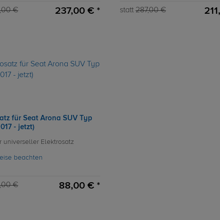
237,00 € *
211
,00 €
statt
287,00 €
satz für Seat Arona SUV Typ
017 - jetzt)
r universeller Elektrosatz
eise beachten
88,00 € *
,00 €