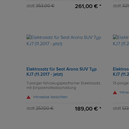
261,00 € *
statt
353,00 €
statt
321
Elektrosatz für Seat Arona SUV Typ
Elektro
KJ7 (11.2017 - jetzt)
KJ7 (11.2
7-poliger fahrzeugspezifischer Elektrosatz
13-polige
mit Einparkhilfeabschaltung
Hinw
Hinweise beachten
189,00 € *
statt
257,00 €
statt
123