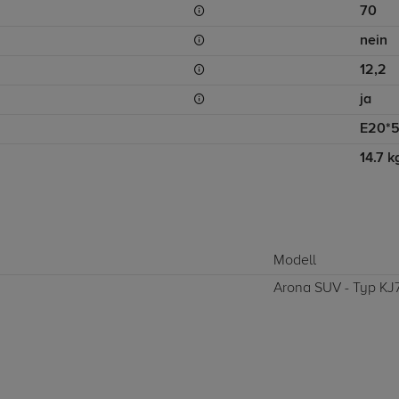
70
nein
12,2
ja
E20*
14.7 k
Modell
Arona SUV - Typ KJ7 (