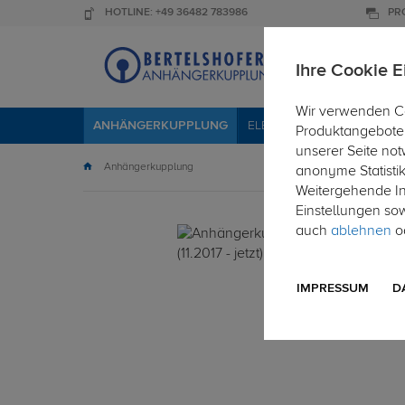
HOTLINE: +49 36482 783986
PR
Ihre Cookie E
Wir verwenden Co
ANHÄNGERKUPPLUNG
ELEKTROSÄTZE
DACHTR
Produktangebote 
unserer Seite not
Anhängerkupplung
anonyme Statisti
Weitergehende Inf
Einstellungen so
auch
ablehnen
od
IMPRESSUM
D