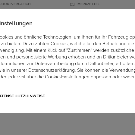
ODUKTVERGLEICH
MERKZETTEL
instellungen
okies und ähnliche Technologien, um Ihnen für Ihr Fahrzeug op
ÄGER
DACHBOXEN
FAHRRADTRÄGER
ZUBEHÖR
EINBAUSE
zu bieten. Dazu zählen Cookies, welche für den Betrieb und di
wendig sing. Mit einem Klick auf "Zustimmen" werden zusätzliche
ken und personalisierte Werbung erhoben und an Drittanbieter w
ormationen zur Datenverarbeitung durch Drittanbieter, erhalten 
wie in unserer
Datenschutzerklärung
. Sie können die Verwendun
er jederzeit über die
Cookie-Einstellungen
anpassen oder wider
Art.-Nr. sSE119-1
Auto Hak Anhängerkupplun
starres, geschraubtes System
ATENSCHUTZHINWEISE