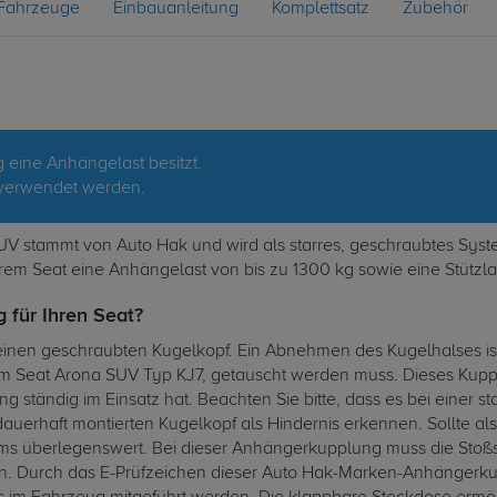
Fahrzeuge
Einbauanleitung
Komplettsatz
Zubehör
g eine Anhängelast besitzt.
verwendet werden.
 stammt von Auto Hak und wird als starres, geschraubtes System 
rem Seat eine Anhängelast von bis zu 1300 kg sowie eine Stützla
 für Ihren Seat?
inen geschraubten Kugelkopf. Ein Abnehmen des Kugelhalses ist
Seat Arona SUV Typ KJ7, getauscht werden muss. Dieses Kupplu
g ständig im Einsatz hat. Beachten Sie bitte, dass es bei einer
erhaft montierten Kugelkopf als Hindernis erkennen. Sollte al
ms überlegenswert. Bei dieser Anhängerkupplung muss die Stoß
n. Durch das E-Prüfzeichen dieser Auto Hak-Marken-Anhängerku