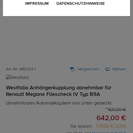
IMPRESSUM
DATENSCHUTZHINWEISE
Art.-Nr. aRE324-1
Vergleichen
Merken
Westfalia Anhängerkupplung abnehmbar für
Renault Megane Fliessheck IV Typ B9A
abnehmbares Automatiksystem von unten gesteckt
821,00 €
642,00 €
Sie sparen
179,00 € (22%)