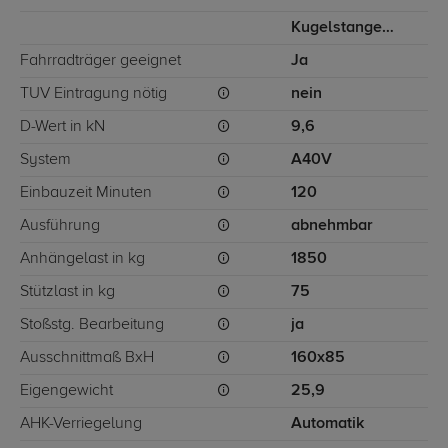
Kugelstange von unten gesteckt
Fahrradträger geeignet
Ja
TÜV Eintragung nötig
nein
D-Wert in kN
9,6
System
A40V
Einbauzeit Minuten
120
Ausführung
abnehmbar
Anhängelast in kg
1850
Stützlast in kg
75
Stoßstg. Bearbeitung
ja
Ausschnittmaß BxH
160x85
Eigengewicht
25,9
AHK-Verriegelung
Automatik