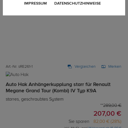
IMPRESSUM
DATENSCHUTZHINWEISE
Art.-Nr. sRE261-1
Vergleichen
Merken
Auto Hak Anhängerkupplung starr für Renault
Megane Grand Tour (Kombi) IV Typ K9A
starres, geschraubtes System
289,00 €
207,00 €
Sie sparen
82,00 € (28%)