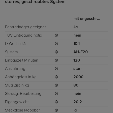
starres, geschraubtes System
mit angeschraubtem Kugelkopf
Fahrradträger geeignet
Ja
TÜV Eintragung nötig
nein
D-Wert in kN
10,1
System
AH-F20
Einbauzeit Minuten
120
Ausführung
starr
Anhängelast in kg
2000
Stützlast in kg
80
Stoßstg. Bearbeitung
nein
Eigengewicht
20,2
Steckdose klappbar
ja