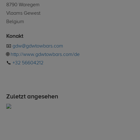
8790 Waregem
Vlaams Gewest
Belgium
Konakt
📧
gdw@gdwtowbars.com
🌐
http://www.gdwtowbars.com/de
📞
+32 56604212
Zuletzt angesehen