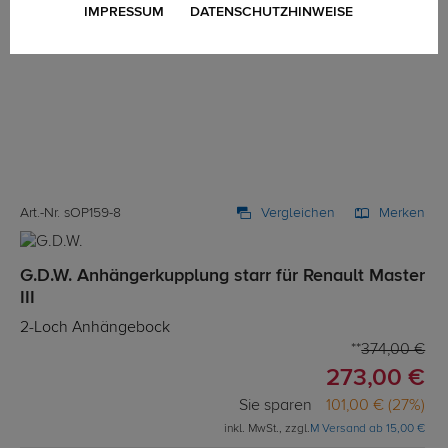
IMPRESSUM
DATENSCHUTZHINWEISE
Art.-Nr. sOP159-8
Vergleichen
Merken
G.D.W. Anhängerkupplung starr für Renault Master
III
2-Loch Anhängebock
374,00 €
273,00 €
Sie sparen
101,00 € (27%)
inkl. MwSt., zzgl.
M Versand ab 15,00 €