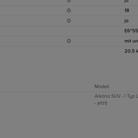
ja
18
ja
E6*55
mit u
20.5 
Modell
Arkana SUV - I Typ 
- jetzt)