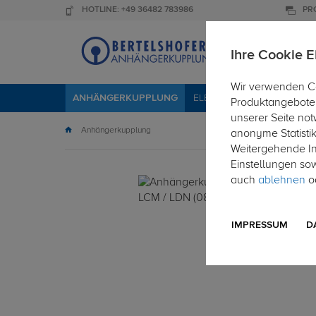
HOTLINE: +49 36482 783986
PR
Ihre Cookie E
Wir verwenden Co
ANHÄNGERKUPPLUNG
ELEKTROSÄTZE
DACHTR
Produktangebote 
unserer Seite not
Anhängerkupplung
anonyme Statisti
Weitergehende Inf
Einstellungen so
auch
ablehnen
od
IMPRESSUM
D