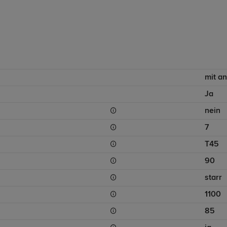
mit a
Ja
nein
7
T45
90
starr
1100
85