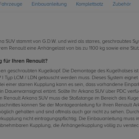
Fahrzeuge
Einbauanleitung
Komplettsatz
Zubehör
 SUV stammt von G.D.W. und wird als starres, geschraubtes Syste
rem Renault eine Anhängelast von bis zu 1100 kg sowie eine Stüt
 für Ihren Renault?
n geschraubten Kugelkopf. Die Demontage des Kugelhalses ist j
Typ LCM / LDN getauscht werden muss. Dieses System eignet sic
 Bei einer starren Kupplung kann es sein, dass vorhandene Einpa
n Dauerwarnsignal ertönt. Sollte Ihr Arkana SUV über PDC verfüge
 Renault Arkana SUV muss die Stoßstange im Bereich des Kuge
hnittes können Sie der Montageanleitung für Ihren Renault A
möglich gehalten und sind oftmals auch gar nicht zu sehen. Durc
upplung nicht eintragungspflichtig. Die Einbauanleitung muss 
bnehmbaren Kupplung, die Anhängerkupplung völlig zu versteck