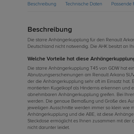
Beschreibung
Technische Daten
Passende 
Beschreibung
Die starre Anhängerkupplung für den Renault Arkana
Deutschland nicht notwendig. Die AHK besitzt an Ih
Welche Vorteile hat diese Anhängerkupplung
Die starre Anhängerkupplung T45 von GDW hat eine
Abnutzungserscheinungen am Renault Arkana SUV I 
der die Anhängerkupplung sehr oft im Einsatz hat.
montierten Kugelkopf als Hindernis erkennen und ei
abnehmbaren Anhängerkupplung greifen. Bei Ihrem
werden. Die genaue Bemaßung und Größe des Aussc
jeweiligen Ausschnitte werden immer so klein wie 
Anhängerkupplung und die ABE, ist diese Anhängerk
Steckdose ermöglicht es Ihnen zusammen mit der a
nicht darunter leidet.