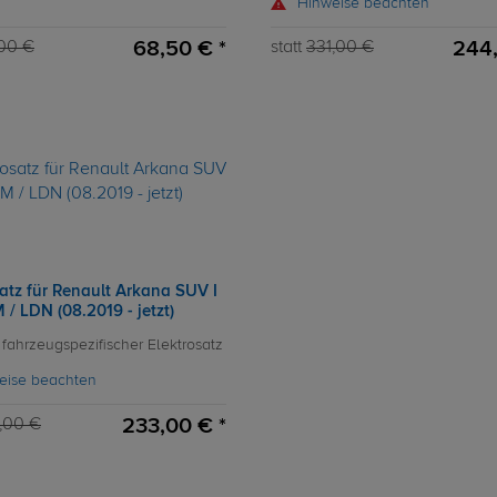
Hinweise beachten
68,50 € *
244,
00 €
statt
331,00 €
atz für Renault Arkana SUV I
/ LDN (08.2019 - jetzt)
 fahrzeugspezifischer Elektrosatz
eise beachten
233,00 € *
,00 €