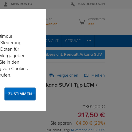
MEIN KONTO
HÄNDLERLOGIN
Mein Auto
Warenkorb
Bitte wählen
leer
timale
RVICE
FAHRZEUGÜBERSICHT
SERVICE
e Steuerung
 Daten für
Hier geht's zur Fahrzeugübersicht:
Renault Arkana SUV
eitergegeben.
Sie in den
g von Cookies
rufen.
Vergleichen
Merken
starr für Renault Arkana SUV I Typ LCM /
ZUSTIMMEN
302,00 €
217,50 €
Sie sparen
84,50 € (28%)
inkl. MwSt., zzgl.
M Versand ab 15,00 €