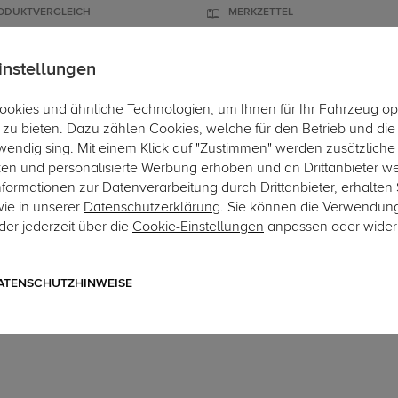
ODUKTVERGLEICH
MERKZETTEL
instellungen
okies und ähnliche Technologien, um Ihnen für Ihr Fahrzeug op
ÄGER
DACHBOXEN
FAHRRADTRÄGER
ZUBEHÖR
EINBAUSE
zu bieten. Dazu zählen Cookies, welche für den Betrieb und di
wendig sing. Mit einem Klick auf "Zustimmen" werden zusätzliche
ken und personalisierte Werbung erhoben und an Drittanbieter w
ormationen zur Datenverarbeitung durch Drittanbieter, erhalten 
wie in unserer
Datenschutzerklärung
. Sie können die Verwendun
er jederzeit über die
Cookie-Einstellungen
anpassen oder wider
Art.-Nr. sRE320-1
G.D.W. Anhängerkupplung 
LDN
ATENSCHUTZHINWEISE
starres, geschraubtes System