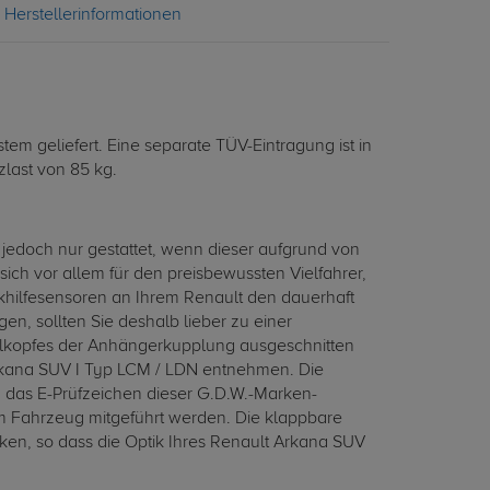
Herstellerinformationen
m geliefert. Eine separate TÜV-Eintragung ist in
zlast von 85 kg.
edoch nur gestattet, wenn dieser aufgrund von
h vor allem für den preisbewussten Vielfahrer,
rkhilfesensoren an Ihrem Renault den dauerhaft
n, sollten Sie deshalb lieber zu einer
lkopfes der Anhängerkupplung ausgeschnitten
rkana SUV I Typ LCM / LDN entnehmen. Die
h das E-Prüfzeichen dieser G.D.W.-Marken-
im Fahrzeug mitgeführt werden. Die klappbare
en, so dass die Optik Ihres Renault Arkana SUV