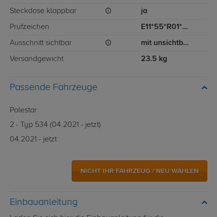
Steckdose klappbar
ja
Prüfzeichen
E11*55*R01*07*12123
Ausschnitt sichtbar
mit unsichtbarem Ausschnitt für Stoßstange
Versandgewicht
23.5 kg
Passende Fahrzeuge
Polestar
2 - Typ 534 (04.2021 - jetzt)
04.2021 - jetzt
NICHT IHR FAHRZEUG / NEU WÄHLEN
Einbauanleitung