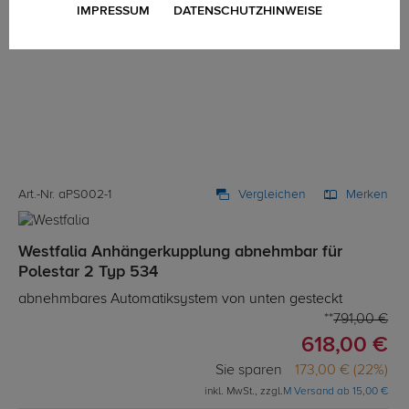
IMPRESSUM
DATENSCHUTZHINWEISE
Art.-Nr. aPS002-1
Vergleichen
Merken
Westfalia Anhängerkupplung abnehmbar für
Polestar 2 Typ 534
abnehmbares Automatiksystem von unten gesteckt
791,00 €
618,00 €
Sie sparen
173,00 € (22%)
inkl. MwSt., zzgl.
M Versand ab 15,00 €