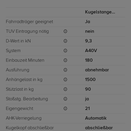
Kugelstange von unten gesteckt
Fahrradträger geeignet
Ja
TÜV Eintragung nötig
nein
D-Wert in kN
9,3
System
A40V
Einbauzeit Minuten
180
Ausführung
abnehmbar
Anhängelast in kg
1500
Stützlast in kg
90
Stoßstg. Bearbeitung
ja
Eigengewicht
21
AHK-Verriegelung
Automatik
Kugelkopf abschließbar
abschließbar