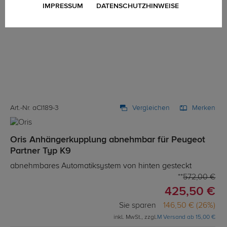
IMPRESSUM
DATENSCHUTZHINWEISE
Art.-Nr. aCI189-3
Vergleichen
Merken
Oris Anhängerkupplung abnehmbar für Peugeot
Partner Typ K9
abnehmbares Automatiksystem von hinten gesteckt
572,00 €
425,50 €
Sie sparen
146,50 € (26%)
inkl. MwSt., zzgl.
M Versand ab 15,00 €