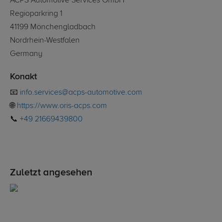
ACPS Automotive Services GmbH
Regioparkring 1
41199 Mönchengladbach
Nordrhein-Westfalen
Germany
Konakt
📧
info.services@acps-automotive.com
🌐
https://www.oris-acps.com
📞
+49 21669439800
Zuletzt angesehen