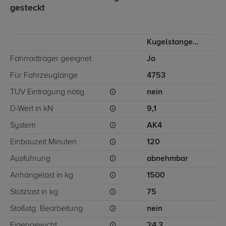
gesteckt
Kugelstange von hinten gesteckt
Fahrradträger geeignet
Ja
Für Fahrzeuglänge
4753
TÜV Eintragung nötig
nein
D-Wert in kN
9,1
System
AK4
Einbauzeit Minuten
120
Ausführung
abnehmbar
Anhängelast in kg
1500
Stützlast in kg
75
Stoßstg. Bearbeitung
nein
Eigengewicht
24,3