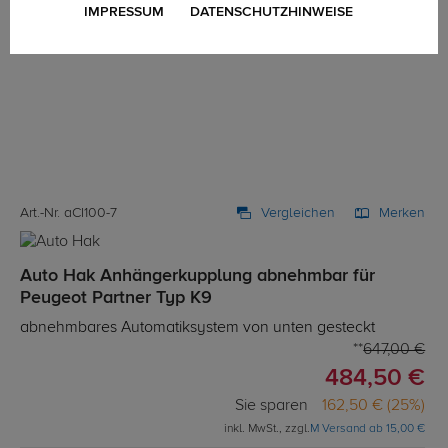
IMPRESSUM
DATENSCHUTZHINWEISE
Art.-Nr. aCI100-7
Vergleichen
Merken
Auto Hak Anhängerkupplung abnehmbar für
Peugeot Partner Typ K9
abnehmbares Automatiksystem von unten gesteckt
647,00 €
484,50 €
Sie sparen
162,50 € (25%)
inkl. MwSt., zzgl.
M Versand ab 15,00 €