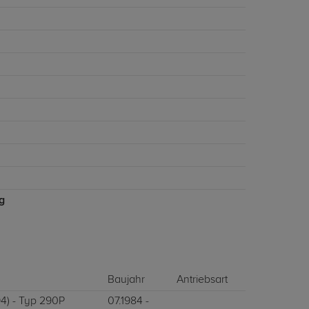
g
Baujahr
Antriebsart
94) - Typ 290P
07.1984 -