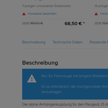
7-poliger universeller Elektrosatz
13-polige
Hinweise beachten
Hinw
68,50 € *
statt
99,00 €
statt
123
Beschreibung
Technische Daten
Passende 
Beschreibung
Nur für Fahrzeuge mit langem Radstan
Es ist erforderlich die nachgerüstete
einzutragen.
Die starre Anhängerkupplung für den Peugeot J5 st