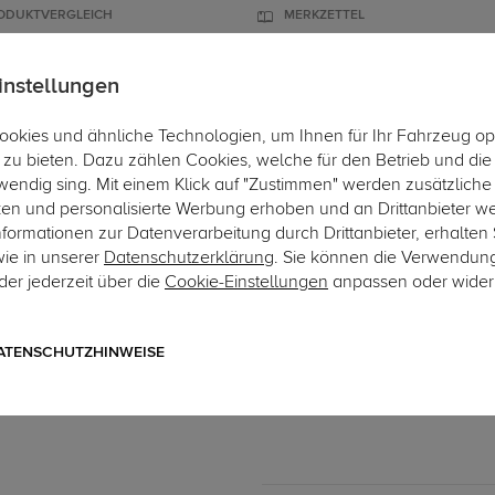
ODUKTVERGLEICH
MERKZETTEL
instellungen
okies und ähnliche Technologien, um Ihnen für Ihr Fahrzeug op
ÄGER
DACHBOXEN
FAHRRADTRÄGER
ZUBEHÖR
EINBAUSE
zu bieten. Dazu zählen Cookies, welche für den Betrieb und di
wendig sing. Mit einem Klick auf "Zustimmen" werden zusätzliche
ken und personalisierte Werbung erhoben und an Drittanbieter w
ormationen zur Datenverarbeitung durch Drittanbieter, erhalten 
wie in unserer
Datenschutzerklärung
. Sie können die Verwendun
er jederzeit über die
Cookie-Einstellungen
anpassen oder wider
Art.-Nr. sFI086-2
G.D.W. Anhängerkupplung 
2-Loch Anhängebock
ATENSCHUTZHINWEISE