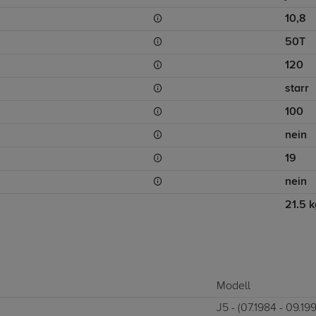
10,8
50T
120
starr
100
nein
19
nein
21.5 k
Modell
J5 - (07.1984 - 09.19