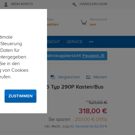
MEIN KONTO
HÄNDLERLOGIN
Mein Auto
Warenkorb
Bitte wählen
leer
timale
RVICE
FAHRZEUGÜBERSICHT
SERVICE
e Steuerung
 Daten für
Hier geht's zur Fahrzeugübersicht:
Peugeot J5
eitergegeben.
Sie in den
g von Cookies
rufen.
Vergleichen
Merken
starr für Peugeot J5 Typ 290P Kasten/Bus
ZUSTIMMEN
521,00 €
318,00 €
Sie sparen
203,00 € (39%)
inkl. MwSt., zzgl.
XL Versand ab 62,50 €