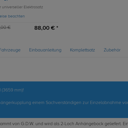
r universeller Elektrosatz
eise beachten
88,00 € *
,00 €
Fahrzeuge
Einbauanleitung
Komplettsatz
Zubehör
d (3659 mm)!
 Anhängerkupplung einem Sachverständigen zur Einzelabnahme vo
ammt von G.D.W. und wird als 2-Loch Anhängebock geliefert. Ein