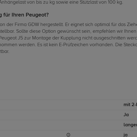
nhängelast von bis zu kg sowie eine Stützlast von 100 kg.
 für Ihren Peugeot?
 der Firma GDW hergestellt. Er eignet sich optimal für das Zie
stellbar. Sollte diese Option gewünscht sein, empfehlen wir Ihn
Peugeot J5 zur Montage der Kupplung nicht ausgeschnitten we
mmen werden. Es ist kein E-Prüfzeichen vorhanden. Die Steckdo
tbar.
mit 2
Ja
lange
ja