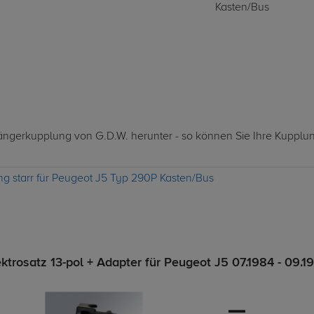
Kasten/Bus
nhängerkupplung von G.D.W. herunter - so können Sie Ihre Kupplu
g starr für Peugeot J5 Typ 290P Kasten/Bus
trosatz 13-pol + Adapter für Peugeot J5 07.1984 - 09.1