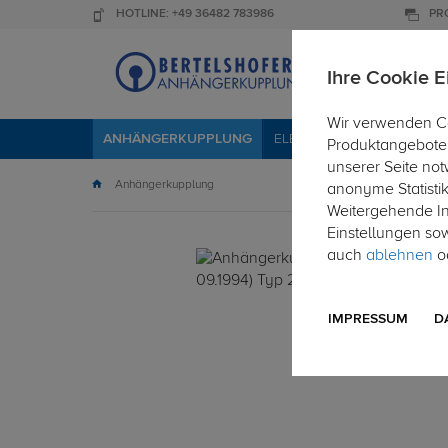
HOTLINE: +49 36482 783986
PR
Ihre Cookie E
Wir verwenden Co
ANHÄNGERKUPPLUNG
ELEKTROSÄTZE
DACHTR
Produktangebote 
unserer Seite not
Anhängerkupplung
anonyme Statisti
Weitergehende Inf
Einstellungen so
auch
ablehnen
od
IMPRESSUM
D