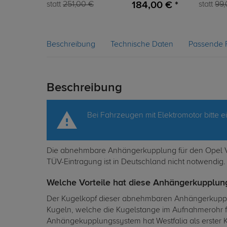
184,00 € *
statt
251,00 €
statt
99,
Beschreibung
Technische Daten
Passende 
Beschreibung
Bei Fahrzeugen mit Elektromotor bitte 
Die abnehmbare Anhängerkupplung für den Opel Viv
TÜV-Eintragung ist in Deutschland nicht notwendig.
Welche Vorteile hat diese Anhängerkupplung
Der Kugelkopf dieser abnehmbaren Anhängerkupplung
Kugeln, welche die Kugelstange im Aufnahmerohr fe
Anhängekupplungssystem hat Westfalia als erster Ku