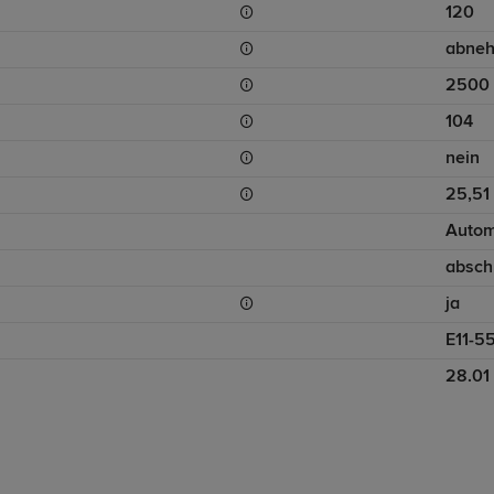
120
abne
2500
104
nein
25,51
Autom
absch
ja
E11-5
28.01