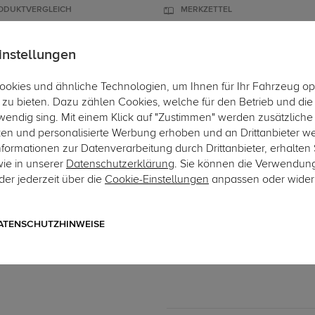
ODUKTVERGLEICH
MERKZETTEL
instellungen
okies und ähnliche Technologien, um Ihnen für Ihr Fahrzeug op
ÄGER
DACHBOXEN
FAHRRADTRÄGER
ZUBEHÖR
EINBAUSE
zu bieten. Dazu zählen Cookies, welche für den Betrieb und di
wendig sing. Mit einem Klick auf "Zustimmen" werden zusätzliche
ken und personalisierte Werbung erhoben und an Drittanbieter w
ormationen zur Datenverarbeitung durch Drittanbieter, erhalten 
wie in unserer
Datenschutzerklärung
. Sie können die Verwendun
er jederzeit über die
Cookie-Einstellungen
anpassen oder wider
Art.-Nr. aCI216-5
Westfalia Anhängerkupplu
abnehmbares Automatiksystem
ATENSCHUTZHINWEISE