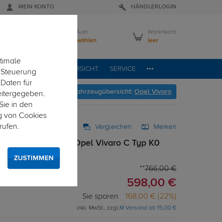
MEIN KONTO
HÄNDLERLOGIN
Mein Auto
Warenkorb
Bitte wählen
leer
timale
RVICE
FAHRZEUGÜBERSICHT
SERVICE
e Steuerung
 Daten für
Hier geht's zur Fahrzeugübersicht:
Opel Vivaro
eitergegeben.
Sie in den
g von Cookies
rufen.
Vergleichen
Merken
ng abnehmbar für Opel Vivaro C Typ K0
 von unten gesteckt
ZUSTIMMEN
766,00 €
598,00 €
Sie sparen
168,00 € (22%)
inkl. MwSt., zzgl.
M Versand ab 15,00 €