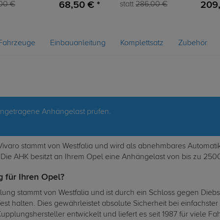
68,50 € *
209,
00 €
statt
286,00 €
Fahrzeuge
Einbauanleitung
Komplettsatz
Zubehör
eingetragene Anhängelast prüfen.
aro stammt von Westfalia und wird als abnehmbares Automatiksy
 Die AHK besitzt an Ihrem Opel eine Anhängelast von bis zu 2500
 für Ihren Opel?
 stammt von Westfalia und ist durch ein Schloss gegen Diebstahl
st halten. Dies gewährleistet absolute Sicherheit bei einfachst
pplungshersteller entwickelt und liefert es seit 1987 für viele F