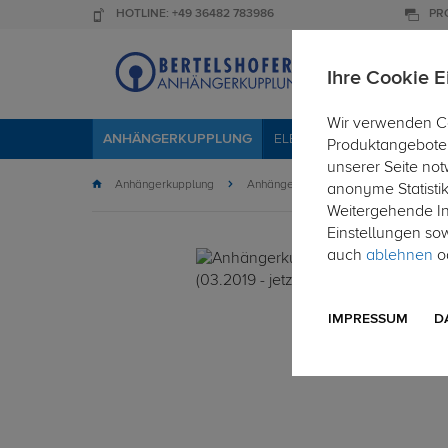
HOTLINE: +49 36482 783986
PR
Ihre Cookie E
Wir verwenden Co
ANHÄNGERKUPPLUNG
ELEKTROSÄTZE
DACHTR
Produktangebote 
unserer Seite not
Anhängerkupplung
Anhängerkupplung abnehmbar
anonyme Statisti
Weitergehende Inf
Einstellungen so
auch
ablehnen
od
IMPRESSUM
D