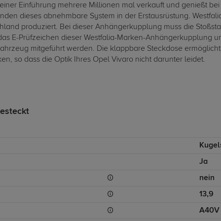
einer Einführung mehrere Millionen mal verkauft und genießt be
nden dieses abnehmbare System in der Erstausrüstung. Westfal
hland produziert. Bei dieser Anhängerkupplung muss die Stoßst
das E-Prüfzeichen dieser Westfalia-Marken-Anhängerkupplung un
m Fahrzeug mitgeführt werden. Die klappbare Steckdose ermögli
, so dass die Optik Ihres Opel Vivaro nicht darunter leidet.
esteckt
Kugel
Ja
nein
13,9
A40V