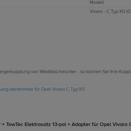
Modell
Vivaro - C Typ K0 (03
hängerkupplung von Westfalia herunter - so können Sie Ihre Kupp
plung abnehmbar für Opel Vivaro C Typ K0
 TowTec Elektrosatz 13-pol + Adapter für Opel Vivaro 0