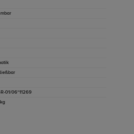
hmbar
atik
ließbar
5R-01/06*11269
 kg