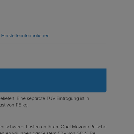
Herstellerinformationen
efert. Eine separate TÜV-Eintragung ist in
st von 115 kg.
ehen schwerer Lasten an Ihrem Opel Movano Pritsche
pfehlen wir Ihnen das System 50V von GDW. Bei