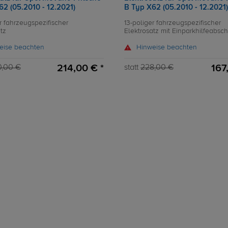
62 (05.2010 - 12.2021)
B Typ X62 (05.2010 - 12.2021)
r fahrzeugspezifischer
13-poliger fahrzeugspezifischer
tz
Elektrosatz mit Einparkhilfeabsc
eise beachten
Hinweise beachten
214,00 € *
167
0,00 €
statt
228,00 €