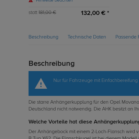
Hinweise beachten
132,00 € *
statt
181,00 €
Beschreibung
Technische Daten
Passende 
Beschreibung
Nur für Fahrzeuge mit Einfachbereifung 
Die starre Anhängerkupplung für den Opel Movano P
Deutschland nicht notwendig. Die AHK besitzt an Ih
Welche Vorteile hat diese Anhängerkupplung
Der Anhängebock mit einem 2-Loch-Flansch wird von
B Typ X62. Die Flanschkugel ist bei diesem Modell