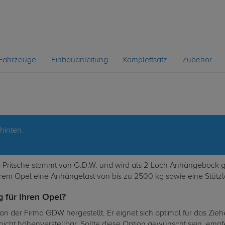
Fahrzeuge
Einbauanleitung
Komplettsatz
Zubehör
hinten.
ritsche stammt von G.D.W. und wird als 2-Loch Anhängebock geli
rem Opel eine Anhängelast von bis zu 2500 kg sowie eine Stützla
 für Ihren Opel?
 der Firma GDW hergestellt. Er eignet sich optimal für das Zi
 nicht höhenverstellbar. Sollte diese Option gewünscht sein, em