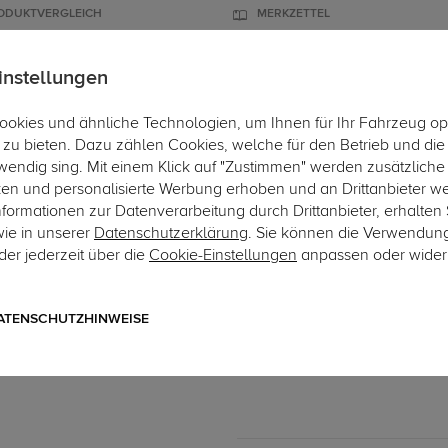
ODUKTVERGLEICH
MERKZETTEL
instellungen
okies und ähnliche Technologien, um Ihnen für Ihr Fahrzeug op
ÄGER
DACHBOXEN
FAHRRADTRÄGER
ZUBEHÖR
EINBAUSE
zu bieten. Dazu zählen Cookies, welche für den Betrieb und di
wendig sing. Mit einem Klick auf "Zustimmen" werden zusätzliche
Hi
ken und personalisierte Werbung erhoben und an Drittanbieter w
ormationen zur Datenverarbeitung durch Drittanbieter, erhalten 
wie in unserer
Datenschutzerklärung
. Sie können die Verwendun
er jederzeit über die
Cookie-Einstellungen
anpassen oder wider
Art.-Nr. sG.34-2
G.D.W. Anhängerkupplung 
2-Loch Anhängebock
ATENSCHUTZHINWEISE