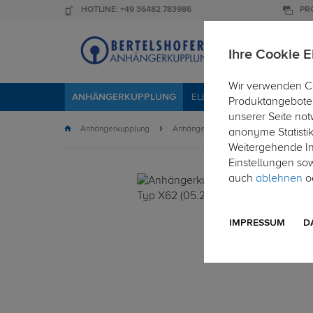
HOTLINE: +49 36482 783986
PR
Ihre Cookie E
Wir verwenden Co
ANHÄNGERKUPPLUNG
ELEKTROSÄTZE
DACHTR
Produktangebote 
unserer Seite not
Anhängerkupplung
Anhängerkupplung starr
anonyme Statisti
Weitergehende Inf
Einstellungen so
auch
ablehnen
od
IMPRESSUM
D