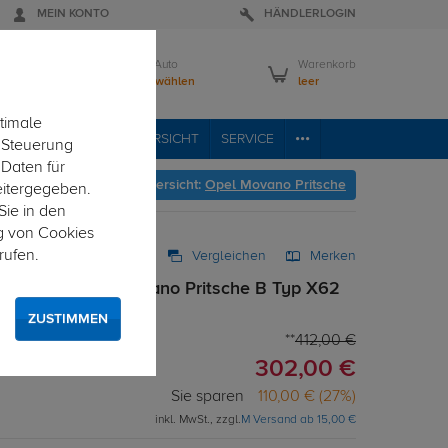
MEIN KONTO
HÄNDLERLOGIN
Mein Auto
Warenkorb
Bitte wählen
leer
timale
RVICE
FAHRZEUGÜBERSICHT
SERVICE
e Steuerung
 Daten für
er geht's zur Fahrzeugübersicht:
Opel Movano Pritsche
eitergegeben.
Sie in den
g von Cookies
rufen.
Vergleichen
Merken
starr für Opel Movano Pritsche B Typ X62
ZUSTIMMEN
412,00 €
302,00 €
Sie sparen
110,00 € (27%)
inkl. MwSt., zzgl.
M Versand ab 15,00 €