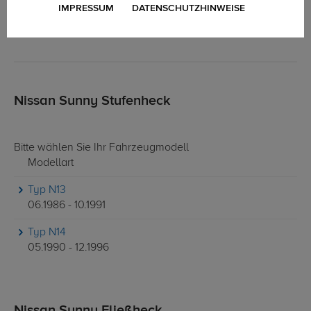
IMPRESSUM
DATENSCHUTZHINWEISE
Nissan Sunny Stufenheck
Bitte wählen Sie Ihr Fahrzeugmodell
Modellart
Typ N13
06.1986 - 10.1991
Typ N14
05.1990 - 12.1996
Nissan Sunny Fließheck