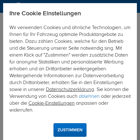
Ihre Cookie Einstellungen
Anhängerkupplung-finden-nach-Hersteller
Nissan
Sunny
Wir verwenden Cookies und ähnliche Technologien, um
MODELÜBERSICHT
Ihnen für Ihr Fahrzeug optimale Produktangebote zu
bieten. Dazu zählen Cookies, welche für den Betrieb
PKW-Kupplungskonfigurator
und die Steuerung unserer Seite notwendig sing. Mit
einem Klick auf "Zustimmen" werden zusätzliche Daten
Die folgende Auflistung schützt Sie und andere in Ihrer
für anonyme Statistiken und personalisierte Werbung
Umgebung und ermöglicht ein unbeschwertes
erhoben und an Drittanbieter weitergegeben.
Urlaubserlebnis.
Weitergehende Informationen zur Datenverarbeitung
durch Drittanbieter, erhalten Sie in den Einstellungen
sowie in unserer
Datenschutzerklärung
. Sie können die
1
2
3
Verwendung von Cookies auch
ablehnen
oder jederzeit
über die
Cookie-Einstellungen
anpassen oder
Hersteller
Modell
Typ
widerrufen.
Anhängerkupplung und Elektrosatz für den
ZUSTIMMEN
Nissan Sunny finden.