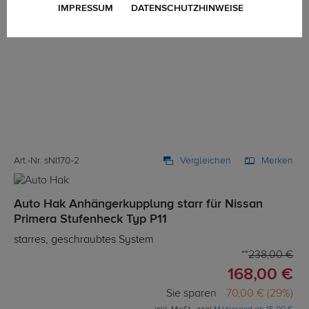
IMPRESSUM
DATENSCHUTZHINWEISE
Art.-Nr. sNI170-2
Vergleichen
Merken
Auto Hak Anhängerkupplung starr für Nissan
Primera Stufenheck Typ P11
starres, geschraubtes System
238,00 €
168,00 €
Sie sparen
70,00 € (29%)