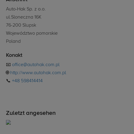
Auto-Hak Sp. z o.o.
ul.Sloneczna 16K
76-200 Slupsk
Województwo pomorskie
Poland
Konakt
📧
office@autohak.com.pl
🌐
http://www.autohak.com.pl
📞
+48 598414414
Zuletzt angesehen