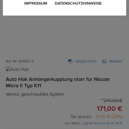
IMPRESSUM
DATENSCHUTZHINWEISE
Art.-Nr. sNI100-3
Vergleichen
Merken
Auto Hak Anhängerkupplung starr für Nissan
Micra II Typ K11
starres, geschraubtes System
242,00 €
171,00 €
Sie sparen
71,00 € (29%)
inkl. MwSt., zzgl.
M Versand ab 15,00 €