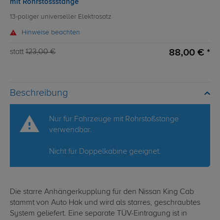
mit Rohrstossstange
13-poliger universeller Elektrosatz
Hinweise beachten
88,00 € *
statt
123,00 €
Beschreibung
Nur für Fahrzeuge mit Rohrstoßstange
verwendbar.
Nicht für Doppelkabine geeignet.
Die starre Anhängerkupplung für den Nissan King Cab
stammt von Auto Hak und wird als starres, geschraubtes
System geliefert. Eine separate TÜV-Eintragung ist in