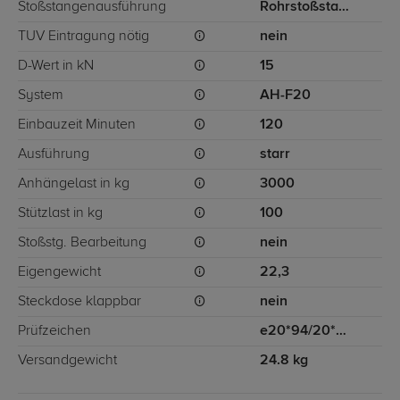
Stoßstangenausführung
Rohrstoßstange
TÜV Eintragung nötig
nein
D-Wert in kN
15
System
AH-F20
Einbauzeit Minuten
120
Ausführung
starr
Anhängelast in kg
3000
Stützlast in kg
100
Stoßstg. Bearbeitung
nein
Eigengewicht
22,3
Steckdose klappbar
nein
Prüfzeichen
e20*94/20*0696*00
Versandgewicht
24.8 kg