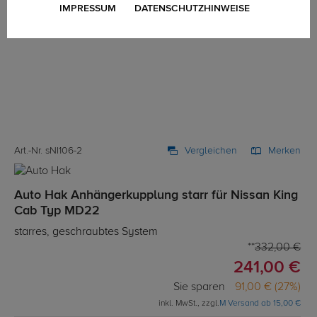
IMPRESSUM
DATENSCHUTZHINWEISE
Art.-Nr. sNI106-2
Vergleichen
Merken
Auto Hak Anhängerkupplung starr für Nissan King
Cab Typ MD22
starres, geschraubtes System
332,00 €
241,00 €
Sie sparen
91,00 € (27%)
inkl. MwSt., zzgl.
M Versand ab 15,00 €