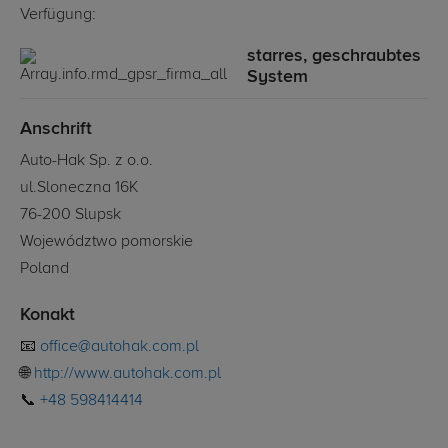
Verfügung:
starres, geschraubtes
System
Anschrift
Auto-Hak Sp. z o.o.
ul.Sloneczna 16K
76-200 Slupsk
Województwo pomorskie
Poland
Konakt
📧
office@autohak.com.pl
🌐
http://www.autohak.com.pl
📞
+48 598414414